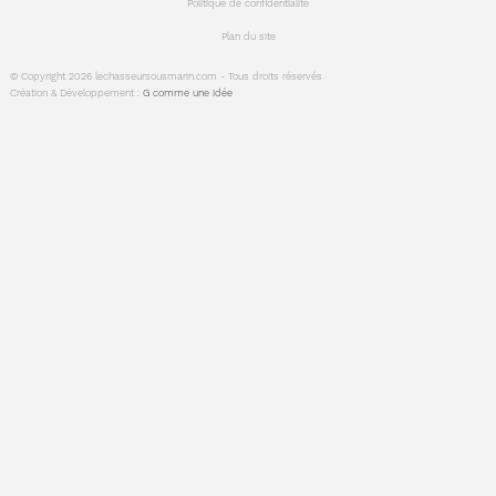
Politique de confidentialité
Plan du site
© Copyright 2026 lechasseursousmarin.com - Tous droits réservés
Création & Développement :
G comme une idée