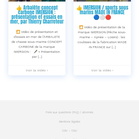
Thierry
marine
👍 Arbalète concept
👍 IMERSION / sports sous
Charreteur
à
carbone IMERSION :
marins MADE IN FRANCE
-
Ouessant
présentation et essais en
🔵⚪🔴
!
mer, par Thierry Charreteur
-
🎦 Vidéo de présentation de la
🎦 Vidéo de présentation et
marque IMERSION (Pêche sous-
d’essais en mer de l’ARBALETE
marine – Apnée – Loisirs) : les
de chasse sous-marine CONCEPT
coulisses de la fabrication MADE
CARBONE de la marque
IN FRANCE sur […]
IMERSION : 🖋 « Présentation
par […]
👍
👍
Voir la vidéo ›
Voir la vidéo ›
Arbalète
IMERSION
concept
/
carbone
sports
IMERSION
sous
:
marins
présentation
MADE
et
IN
essais
FRANCE
en
🔵⚪🔴
Foire aux questions (FAQ) / abonnés
mer,
-
par
Mentions légales
Thierry
Charreteur
CGV – CGU
-