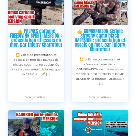
👍 PALMES carbone
👍 COMBINAISON Sériole
FREEDIVING SPIRIT IMERSION :
strechy camo black
présentation et essais en
IMERSION : présentation et
mer, par Thierry Charreteur
essais en mer, par Thierry
Charreteur
🎦 Vidéo de présentation et
🎦 Vidéo de présentation et
d’essais en mer des palmes de
d’essais en mer de la
chasse sous-marine et d’apnée
COMBINAISON de chasse sous-
FREEDIVING SPIRIT de la marque
marine SERIOLE STRECHY CAMO
IMERSION : 🖋 […]
BLACK de la marque IMERSION :
[…]
👍
👍
Voir la vidéo ›
Voir la vidéo ›
PALMES
COMBINAISON
carbone
Sériole
FREEDIVING
strechy
SPIRIT
camo
IMERSION
black
:
IMERSION
présentation
:
et
présentation