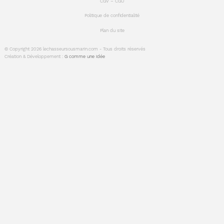
CGV – CGU
Politique de confidentialité
Plan du site
© Copyright 2026 lechasseursousmarin.com - Tous droits réservés
Création & Développement :
G comme une idée