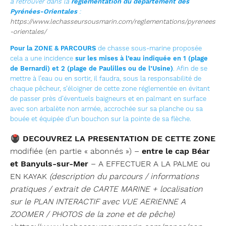
à retrouver dans la
réglementation du département des
Pyrénées-Orientales
:
https://www.lechasseursousmarin.com/reglementations/pyrenees
-orientales/
Pour la ZONE & PARCOURS
de chasse sous-marine proposée
cela a une incidence
sur les mises à l’eau indiquée en 1 (plage
de Bernardi) et 2 (plage de Paulilles ou de l’Usine)
. Afin de se
mettre à l’eau ou en sortir, il faudra, sous la responsabilité de
chaque pêcheur, s’éloigner de cette zone réglementée en évitant
de passer près d’éventuels baigneurs et en palmant en surface
avec son arbalète non armée, accrochée sur sa planche ou sa
bouée et équipée d’un bouchon sur la pointe de sa flèche.
🖲
DECOUVREZ LA PRESENTATION DE CETTE ZONE
modifiée (en partie « abonnés ») –
entre le cap Béar
et Banyuls-sur-Mer
– A EFFECTUER A LA PALME ou
EN KAYAK
(description du parcours / informations
pratiques / extrait de CARTE MARINE + localisation
sur le PLAN INTERACTIF avec VUE AERIENNE A
ZOOMER / PHOTOS de la zone et de pêche)