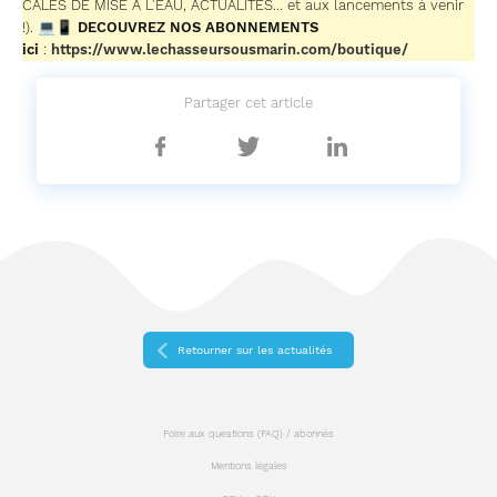
CALES DE MISE A L’EAU, ACTUALITES… et aux lancements à venir
!). 💻📱
DECOUVREZ NOS ABONNEMENTS
ici
:
https://www.lechasseursousmarin.com/boutique/
Partager cet article
Partager
Partager
Partager
sur
sur
sur
Facebook
Twitter
Linkedin
Retourner sur les actualités
Foire aux questions (FAQ) / abonnés
Mentions légales