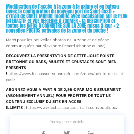
Modification de l’accès à la zone à la palme et en bateau
(avec la configuration du nouveau port de Saint-Cast) +
extrait de CARTE MARINE modifié avec localisation sur le PLAN
INTERACTIF et VUE AERIENNE A ZOOMER + la DESCRIPTION et
toutes les INFOS A CONNAITRE SUR LA ZONE mises à jour + 2
nouvelles PHOTOS estivales de la zone et de pêche !
Merci pour les nouvelles photos de la zone et de pêche
communiquées par Alexandre Renard (abonné au site).
DECOUVREZ LA PRESENTATION DE CETTE JOLIE POINTE
BRETONNE OU BARS, MULETS ET CRUSTACES SONT BIEN
PRESENTS
!
https://www.lechasseursousmarin.com/zones/pointe-de-saint-
cast/
ABONNEZ-VOUS A PARTIR DE 2,99 € PAR MOIS SEULEMENT
(ABONNEMENT ANNUEL) POUR PROFITER DE TOUT LE
CONTENU EXCLUSIF DU SITE EN ACCES
ILLIMITE
:
https://www.lechasseursousmarin.com/boutique/
Partager cet article
Partager
Partager
Partager