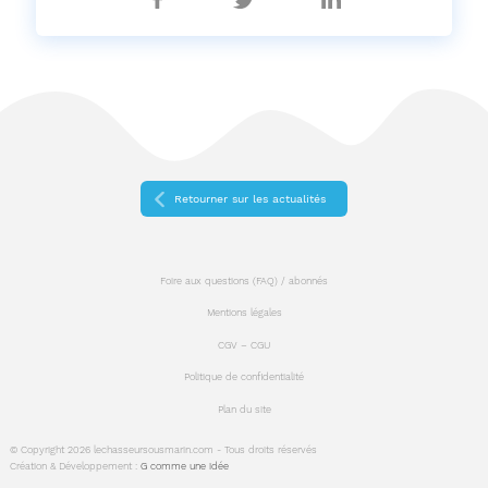
sur
sur
sur
Facebook
Twitter
Linkedin
Retourner sur les actualités
Foire aux questions (FAQ) / abonnés
Mentions légales
CGV – CGU
Politique de confidentialité
Plan du site
© Copyright 2026 lechasseursousmarin.com - Tous droits réservés
Création & Développement :
G comme une idée