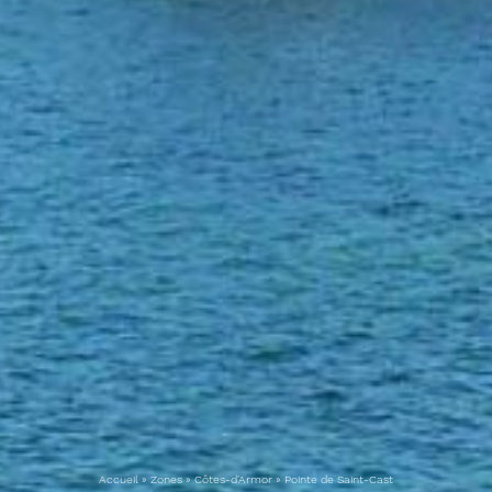
Accueil
»
Zones
»
Côtes-d'Armor
»
Pointe de Saint-Cast