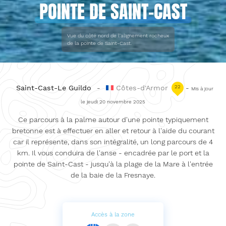
POINTE DE SAINT-CAST
Vue du côté nord de l'alignement rocheux
de la pointe de Saint-Cast.
Saint-Cast-Le Guildo
-
Côtes-d'Armor
22
-
Mis à jour
le jeudi 20 novembre 2025
Ce parcours à la palme autour d'une pointe typiquement
bretonne est à effectuer en aller et retour à l'aide du courant
car il représente, dans son intégralité, un long parcours de 4
km. Il vous conduira de l'anse - encadrée par le port et la
pointe de Saint-Cast - jusqu'à la plage de la Mare à l'entrée
de la baie de la Fresnaye.
Accès à la zone