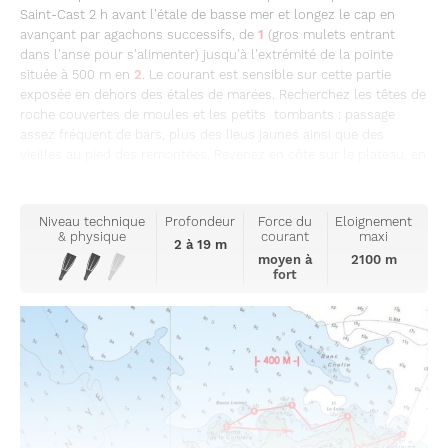
Saint-Cast 2 h avant l'étale de basse mer et longez le cap en
avançant par agachons successifs, de
1
(gros mulets entrant
dans l'anse pour s'alimenter) jusqu'à l'extrémité de la pointe
située à 500 m en
2
. Le courant est sensible sur cette partie
exposée en dehors des étales de marées. Recherchez les têtes de
roche couvertes de moules et les petits tombants : passage
assez fréquent de bars, plus des lieus jaunes ainsi que des
vieilles au pied des remontées. Revenez en côte sur le plateau, en
Niveau technique
Profondeur
Force du
Eloignement
& physique
courant
maxi
2 à 19 m
moyen à
2100 m
fort