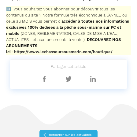
➡ Vous souhaitez vous abonner pour découvrir tous les
contenus du site ? Notre formule très économique à l’ANNEE ou
celle au MOIS vous permet d’
accéder à toutes nos informations
exclusives 100% dédiées à la pêche sous-marine sur PC et
mobile
(ZONES, REGLEMENTATION, CALES DE MISE A L’EAU,
ACTUALITES… et aux lancements à venir !).
DECOUVREZ NOS
ABONNEMENTS
ici
:
https://www.lechasseursousmarin.com/boutique/
Partager cet article
Partager
Partager
Partager
sur
sur
sur
Facebook
Twitter
Linkedin
Retourner sur les actualités