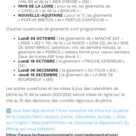
côté 35) et de la « MER D’IROISE » (29) ;
PAYS DE LA LOIRE :
pour le 44, les gisements de
« CAPELLA » et de la « BANCHE » ;
NOUVELLE-AQUITAINE :
pour le 17, les gisements
« PERTUIS BRETON » et « PERTUIS D’ANTIOCHE ».
D’autres ouvertures de gisements sont programmées :
Lundi 04 OCTOBRE :
les gisements de « MANCHE EST –
LARGE » (62 + 76), de la « LA RANCE » (côté 22), de la « BAIE
DE SAINT-BRIEUC (attention, info de dernière minute, le
gisement de « PERROS » restera fermé pour raison sanitaire
(taux de toxine ASP trop élevé) !) ;
Lundi 18 OCTOBRE :
le gisement « PROCHE EXTERIEUR »
(14) ;
Lundi 06 DECEMBRE :
le gisement « DU FOUR » (44) ;
Jeudi 16 DECEMBRE :
le gisement de « LA BAIE DE
BOURGNEUF » (85).
Les autres ouvertures et les mises à jour des calendriers de
pêche au fil de la saison 2021/2022 seront mises en ligne sur le
site au fil des décisions des comités régionaux de pêche.
➡ Vous êtes déjà abonné ? Pour consulter les infos sur la pêche
de la coquille Saint-Jacques (cartes, calendriers, quotas…), allez
sur l’onglet « REGLEMENTATION » et choisissez le département du
littoral qui vous intéresse :
https://www.lechasseursousmarin.com/reglementations/