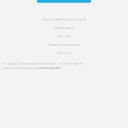
Foire aux questions (FAQ) / abonnés
Mentions légales
CGV – CGU
Politique de confidentialité
Plan du site
© Copyright 2026 lechasseursousmarin.com - Tous droits réservés
Création & Développement :
G comme une idée