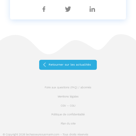
Partager
Partager
Partager
sur
sur
sur
Facebook
Twitter
Linkedin
Retourner sur les actualités
Foire aux questions (FAQ) / abonnés
Mentions légales
CGV – CGU
Politique de confidentialité
Plan du site
© Copyright 2026 lechasseursousmarin.com - Tous droits réservés