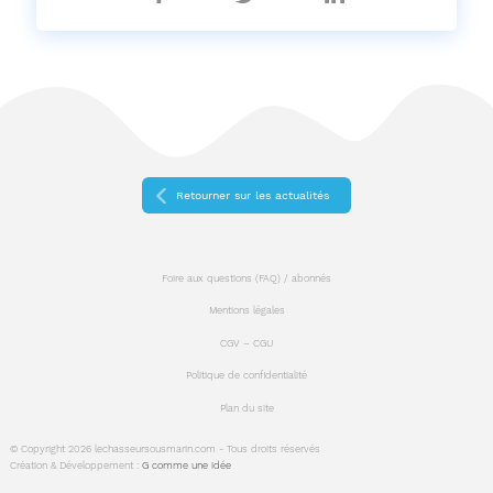
sur
sur
sur
Facebook
Twitter
Linkedin
Retourner sur les actualités
Foire aux questions (FAQ) / abonnés
Mentions légales
CGV – CGU
Politique de confidentialité
Plan du site
© Copyright 2026 lechasseursousmarin.com - Tous droits réservés
Création & Développement :
G comme une idée