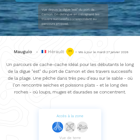
Vue depuis la digue "est" du port de
Carnon. On distingue en s'éloignant les
travers successifs correspondant au
parcours proposé.
Mauguio
-
Hérault
34
-
Mis à jour le mardi 27 janvier 2026
Un parcours de cache-cache idéal pour les débutants le long
de la digue "est" du port de Carnon et des travers successifs
de la plage. Une pêche dans très peu d'eau sur le sable - où
l'on rencontre seiches et poissons plats - et le long des
roches - où loups, muges et daurades se concentrent.
Accès à la zone
Vue de terre