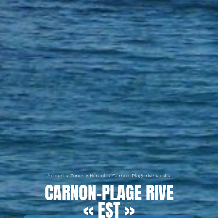
Accueil
»
Zones
»
Hérault
»
Carnon-Plage rive « est »
CARNON-PLAGE RIVE
« EST »