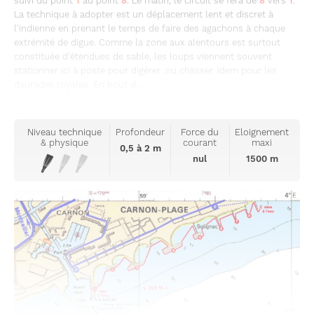
suivi du point
1
au point
8
. Le matin, le circuit se fera de
8
vers
1
.
La technique à adopter est un déplacement lent et discret à
l'indienne en prenant le temps de faire des agachons à chaque
extrémité de digue. Comme la zone aux alentours est surtout
constituée d'étendues de sable, les loups viennent souvent
stationner ici à poste pour digérer ,ou chasser. Idem pour les
daurades royales. En bout d...
Niveau technique
Profondeur
Force du
Eloignement
& physique
courant
maxi
0,5 à 2 m
nul
1500 m