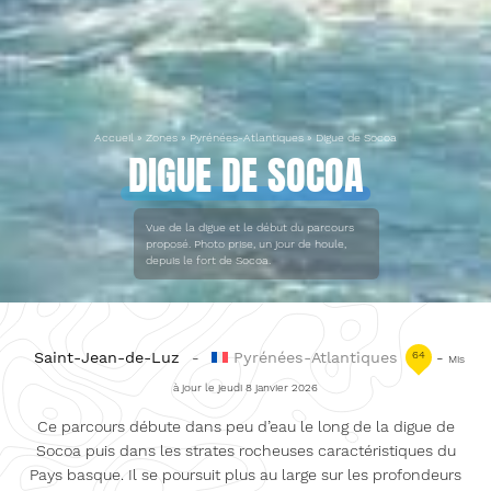
Accueil
»
Zones
»
Pyrénées-Atlantiques
»
Digue de Socoa
DIGUE DE SOCOA
Vue de la digue et le début du parcours
proposé. Photo prise, un jour de houle,
depuis le fort de Socoa.
Saint-Jean-de-Luz
-
Pyrénées-Atlantiques
64
-
Mis
à jour le jeudi 8 janvier 2026
Ce parcours débute dans peu d’eau le long de la digue de
Socoa puis dans les strates rocheuses caractéristiques du
Pays basque. Il se poursuit plus au large sur les profondeurs