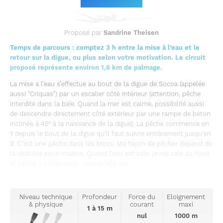
Proposé par
Sandrine Theisen
Temps de parcours : comptez 3 h entre la mise à l’eau et le
retour sur la digue, ou plus selon votre motivation. Le circuit
proposé représente environ 1,6 km de palmage.
La mise a l’eau s’effectue au bout de la digue de Socoa (appelée
aussi "Criquas") par un escalier côté intérieur (attention, pêche
interdite dans la baie. Quand la mer est calme, possibilité aussi
de descendre directement côté extérieur par une rampe de béton
inclinée à 45° à la naissance de la digue). La pêche commence en
1
depuis le bout de la digue qu’il faut suivre entièrement jusqu’en
2
. C’est une pêche dans les blocs. Ma façon de pêcher dépend de
la visibilité sous-marine. Quand l’eau est sale, je me cale au fond
et pêche à contre-jour ; lorsqu’elle est ...
Niveau technique
Profondeur
Force du
Eloignement
& physique
courant
maxi
1 à 15 m
nul
1000 m