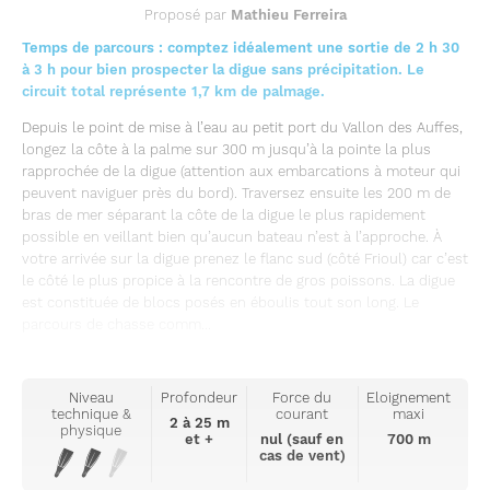
Proposé par
Mathieu Ferreira
Temps de parcours : comptez idéalement une sortie de 2 h 30
à 3 h pour bien prospecter la digue sans précipitation. Le
circuit total représente 1,7 km de palmage.
Depuis le point de mise à l’eau au petit port du Vallon des Auffes,
longez la côte à la palme sur 300 m jusqu’à la pointe la plus
rapprochée de la digue (attention aux embarcations à moteur qui
peuvent naviguer près du bord). Traversez ensuite les 200 m de
bras de mer séparant la côte de la digue le plus rapidement
possible en veillant bien qu’aucun bateau n’est à l’approche. À
votre arrivée sur la digue prenez le flanc sud (côté Frioul) car c’est
le côté le plus propice à la rencontre de gros poissons. La digue
est constituée de blocs posés en éboulis tout son long. Le
parcours de chasse comm...
Niveau
Profondeur
Force du
Eloignement
technique &
courant
maxi
2 à 25 m
physique
et +
nul (sauf en
700 m
cas de vent)