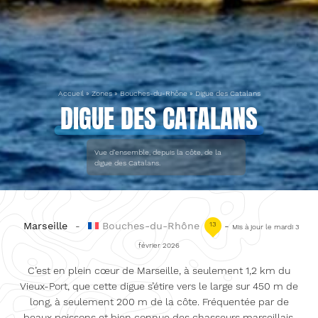
Accueil
»
Zones
»
Bouches-du-Rhône
»
Digue des Catalans
DIGUE DES CATALANS
Vue d’ensemble, depuis la côte, de la
digue des Catalans.
Marseille
-
Bouches-du-Rhône
13
-
Mis à jour le mardi 3
février 2026
C’est en plein cœur de Marseille, à seulement 1,2 km du
Vieux-Port, que cette digue s’étire vers le large sur 450 m de
long, à seulement 200 m de la côte. Fréquentée par de
beaux poissons et bien connue des chasseurs marseillais,