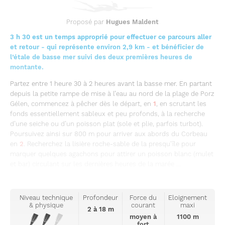
Proposé par
Hugues Maldent
3 h 30 est un temps approprié pour effectuer ce parcours aller
et retour - qui représente environ 2,9 km - et bénéficier de
l’étale de basse mer suivi des deux premières heures de
montante.
Partez entre 1 heure 30 à 2 heures avant la basse mer. En partant
depuis la petite rampe de mise à l’eau au nord de la plage de Porz
Gélen, commencez à pêcher dès le départ, en
1
, en scrutant les
fonds essentiellement sableux et peu profonds, à la recherche
d’une seiche ou d’un poisson plat (sole et plie, parfois turbot).
Poursuivez ainsi sur 800 m pour arriver aux abords du Corbeau
en
2
. Recherchez la lisière roche-sable de la presqu’île pour
marquer quelques agachons pour attirer un poisson blanc (mulet
et bar) circulant sur les dernières heures de la marée ...
Niveau technique
Profondeur
Force du
Eloignement
& physique
courant
maxi
2 à 18 m
moyen à
1100 m
fort