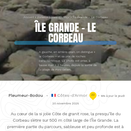
Accueil
»
Zones
»
Côtes-d'Armor
»
Île Grande – Le Corbeau
ÎLE GRANDE – LE
CORBEAU
A gauche, en arrière-plan, on distingue «
le Corbeau » et sa pile de roches
caractéristique. La photo est prise, à
basse mer + 2 heures, depuis la sortie de
la plage de Porz Gélen.
Pleumeur-Bodou
-
Côtes-d'Armor
22
-
Mis à jour le jeudi
20 novembre 2025
Au cœur de la si jolie Côte de granit rose, la presqu’île du
Corbeau s’étire sur 500 m côté large de l’Île Grande. La
première partie du parcours, sableuse et peu profonde est à