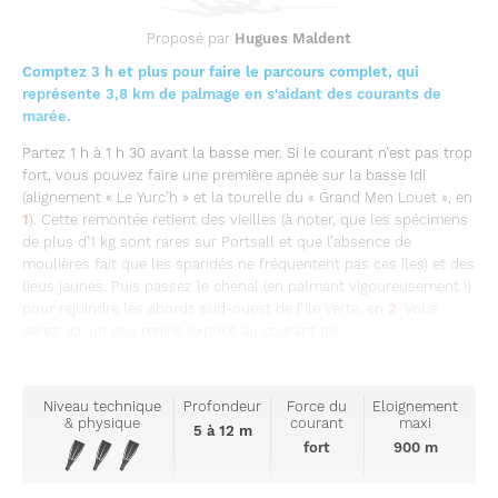
Proposé par
Hugues Maldent
Comptez 3 h et plus pour faire le parcours complet, qui
représente 3,8 km de palmage en s'aidant des courants de
marée.
Partez 1 h à 1 h 30 avant la basse mer. Si le courant n’est pas trop
fort, vous pouvez faire une première apnée sur la basse Idi
(alignement « Le Yurc’h » et la tourelle du « Grand Men Louet », en
1
). Cette remontée retient des vieilles (à noter, que les spécimens
de plus d’1 kg sont rares sur Portsall et que l’absence de
moulières fait que les sparidés ne fréquentent pas ces îles) et des
lieus jaunes. Puis passez le chenal (en palmant vigoureusement !)
pour rejoindre les abords sud-ouest de l’île Verte, en
2
. Vous
serez, ici, un peu moins exposé au courant po...
Niveau technique
Profondeur
Force du
Eloignement
& physique
courant
maxi
5 à 12 m
fort
900 m