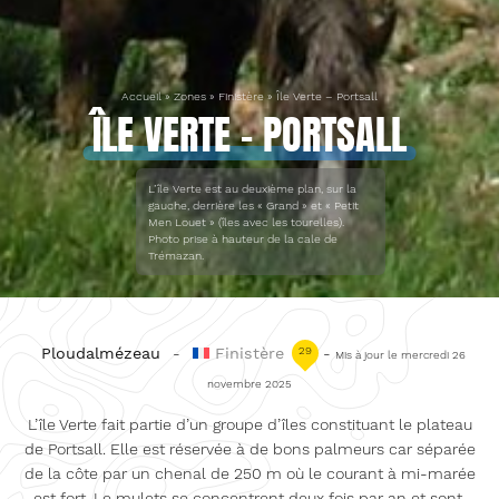
Accueil
»
Zones
»
Finistère
»
Île Verte – Portsall
ÎLE VERTE – PORTSALL
L’île Verte est au deuxième plan, sur la
gauche, derrière les « Grand » et « Petit
Men Louet » (îles avec les tourelles).
Photo prise à hauteur de la cale de
Trémazan.
Ploudalmézeau
-
Finistère
29
-
Mis à jour le mercredi 26
novembre 2025
L’île Verte fait partie d’un groupe d’îles constituant le plateau
de Portsall. Elle est réservée à de bons palmeurs car séparée
de la côte par un chenal de 250 m où le courant à mi-marée
est fort. Le mulets se concentrent deux fois par an et sont,