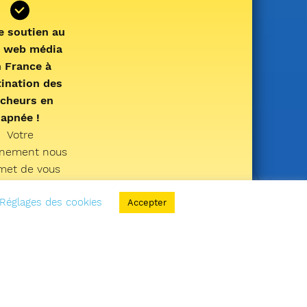
e soutien au
l web média
n France à
tination des
cheurs en
apnée !
Votre
nement nous
met de vous
ormer et de
Réglages des cookies
réparer de
Accepter
eaux services
vous offrir