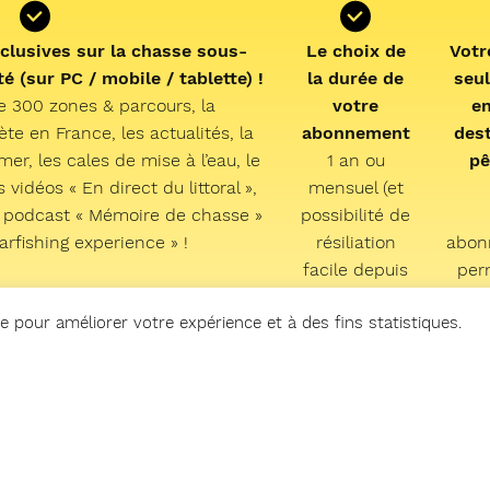
clusives sur la chasse sous-
Le choix de
Votr
é (sur PC / mobile / tablette) !
la durée de
seu
e 300 zones & parcours, la
votre
e
e en France, les actualités, la
abonnement
des
mer, les cales de mise à l’eau,
le
1 an ou
pê
vidéos « En direct du littoral »,
mensuel (et
 podcast « Mémoire de chasse »
possibilité de
earfishing experience » !
résiliation
abon
facile depuis
per
votre
inf
e pour améliorer votre expérience et à des fins statistiques.
compte)
p
nouv
à 
e m'abonne à partir de 2,99 €