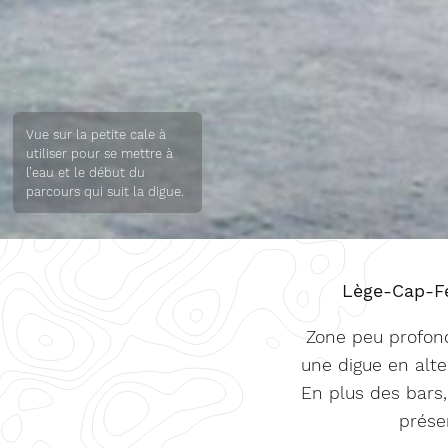
Vue sur la petite cale à
utiliser pour se mettre à
l’eau et le début du
parcours qui suit la digue.
Lège-Cap-Fe
Zone peu profond
une digue en alte
En plus des bars,
présen