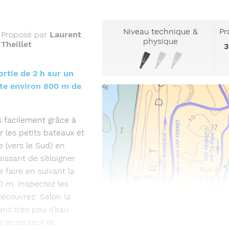
Niveau technique &
Pr
Proposé par
Laurent
physique
Theillet
3
rtie de 2 h sur un
ente environ 800 m de
s facilement grâce à
r les petits bateaux et
te (vers le Sud) en
issant de s’éloigner
e faire en suivant la
0 m. Inspectez les
découvrez. Selon la
ans très peu d’eau.
 le secteur et