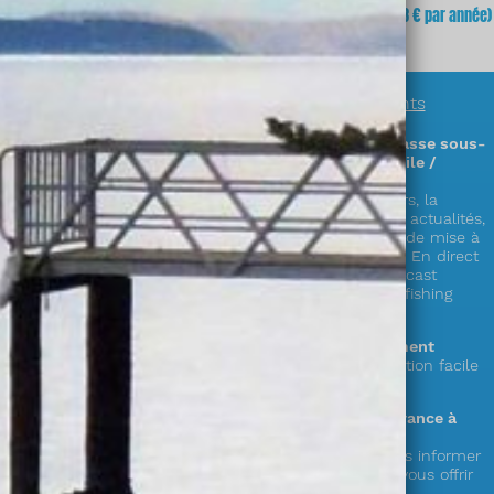
fois
(soit
3,23 €
x 12 mois)
mois
(soit 64,68 € par année)
En savoir plus sur
nos abonnements
Des informations exclusives sur la chasse sous-
marine en accès illimité (sur PC / mobile /
tablette) !
Découvrez plus de 300 zones & parcours, la
réglementation complète en France, les actualités,
la faune, la cuisine de la mer, les cales de mise à
l’eau,
le showroom matériel, les vidéos « En direct
du littoral », nos émissions radio en podcast
« Mémoire de chasse » et le live « spearfishing
experience » !
Le choix de la durée de votre abonnement
1 an ou mensuel (et possibilité de résiliation facile
depuis votre compte)
Votre soutien au seul web média en France à
destination des pêcheurs en apnée !
Votre abonnement nous permet de vous informer
et de préparer de nouveaux services à vous offrir