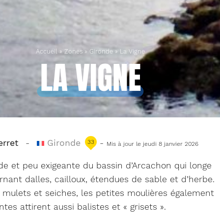
Accueil
»
Zones
»
Gironde
»
La Vigne
LA VIGNE
rret
-
Gironde
-
33
Mis à jour le jeudi 8 janvier 2026
e et peu exigeante du bassin d’Arcachon qui longe
rnant dalles, cailloux, étendues de sable et d’herbe.
 mulets et seiches, les petites moulières également
tes attirent aussi balistes et « grisets ».