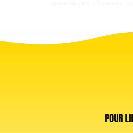
peuvent être tirés à l’indienne ou à l
mou...
POUR LI