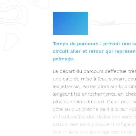
Le
parcours
Temps de parcours : prévoir une so
circuit aller et retour qui représ
palmage.
Le départ du parcours s’effectue trè
une cale de mise à l’eau servant pou
les jets-skis. Partez alors sur la droi
longeant les enrochements, en chois
plus ou moins du bord. L’aller peut s
côte au plus proche de
1
à
2
, sur 40
anfractuosités des dalles que vous 
saison, des bars y trouvent refuge d
Des mulets circulent également dans