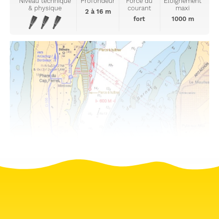
Niveau technique
Profondeur
Force du
Eloignement
& physique
courant
maxi
2 à 16 m
fort
1000 m