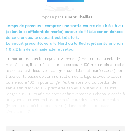
Proposé par
Laurent Theillet
Temps de parcours : comptez une sortie courte de 1 h à 1 h 30
(selon le coefficient de marée) autour de l’étale car en dehors
de ce créneau, le courant est très fort.
Le circuit présenté, vers le Nord ou le Sud représente environ
1,6 à 2 km de palmage aller et retour.
En partant depuis la plage du Mimbeau (à hauteur de la cale de
mise à l’eau), il est nécessaire de parcourir 100 m (parfois à pied si
le secteur est découvert par gros coefficient et marée basse) pour
traverser la passe de communication de la lagune avec le bassin,
puis encore 100 m pour longer l’extrémité nord du cordon de
sable afin d’arriver aux premières tables à huîtres qu’il faudra
longer sur 300 m afin de sortir définitivement du chenal d’accès à
la lagune et arriver en bordure extérieure des parcs ostréicoles
(interdits à la pêche sous-marine) dans le chenal du bassin
d’Arcachon. Compt...