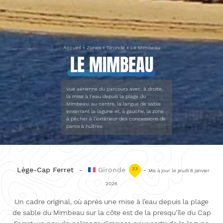
Accueil
»
Zones
»
Gironde
»
Le Mimbeau
LE MIMBEAU
Vue aérienne du parcours avec, à droite,
la mise à l’eau depuis la plage du
Mimbeau, au centre, la langue de sable
enserrant la lagune et, à gauche, la zone
à pêcher à l’extérieur des concessions de
parcs à huîtres.
Lège-Cap Ferret
-
Gironde
33
-
Mis à jour le jeudi 8 janvier
2026
Un cadre original, où après une mise à l’eau depuis la plage
de sable du Mimbeau sur la côte est de la presqu’île du Cap