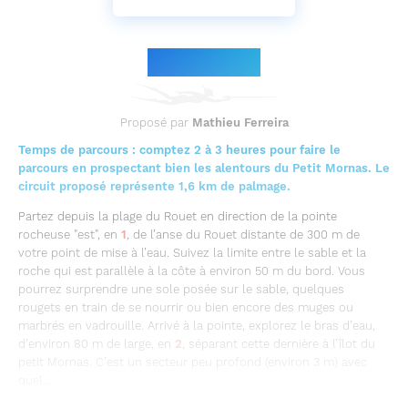
Le parcours
Proposé par
Mathieu Ferreira
Temps de parcours : comptez 2 à 3 heures pour faire le
parcours en prospectant bien les alentours du Petit Mornas. Le
circuit proposé représente 1,6 km de palmage.
Partez depuis la plage du Rouet en direction de la pointe
rocheuse "est", en
1
, de l’anse du Rouet distante de 300 m de
votre point de mise à l’eau. Suivez la limite entre le sable et la
roche qui est parallèle à la côte à environ 50 m du bord. Vous
pourrez surprendre une sole posée sur le sable, quelques
rougets en train de se nourrir ou bien encore des muges ou
marbrés en vadrouille. Arrivé à la pointe, explorez le bras d’eau,
d’environ 80 m de large, en
2
, séparant cette dernière à l’îlot du
petit Mornas. C’est un secteur peu profond (environ 3 m) avec
quel...