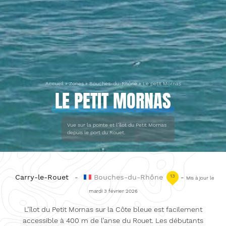
Accueil
»
Zones
»
Bouches-du-Rhône
»
Le petit Mornas
LE PETIT MORNAS
Vue sur la pointe et l’îlot du Petit Mornas
depuis le port du Rouet.
Carry-le-Rouet
-
Bouches-du-Rhône
13
-
Mis à jour le
mardi 3 février 2026
L’îlot du Petit Mornas sur la Côte bleue est facilement
accessible à 400 m de l’anse du Rouet. Les débutants