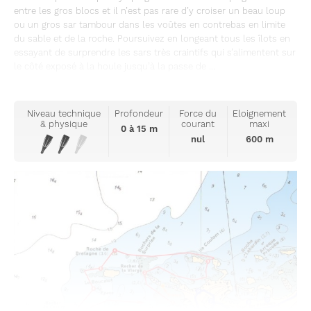
entre les gros blocs et il n’est pas rare d’y croiser un beau loup
ou un gros sar tambour dans les voûtes en contrebas en limite
du sable et de la roche. Poursuivez en longeant tous les îlots en
essayant de surprendre les sars très craintifs qui s’alimentent sur
le côté exposé à la houle jusqu’à la passe de ...
Niveau technique
Profondeur
Force du
Eloignement
& physique
courant
maxi
0 à 15 m
nul
600 m