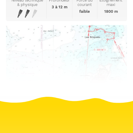
Niveau technique
Profondeur
Force du
Eloignement
& physique
courant
maxi
3 à 12 m
faible
1800 m