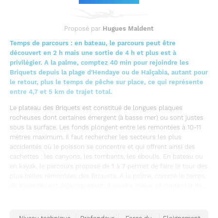
Proposé par
Hugues Maldent
Temps de parcours : en bateau, le parcours peut être
découvert en 2 h mais une sortie de 4 h et plus est à
privilégier. A la palme, comptez 40 min pour rejoindre les
Briquets depuis la plage d'Hendaye ou de Haîçabia, autant pour
le retour, plus le temps de pêche sur place, ce qui représente
entre 4,7 et 5 km de trajet total.
Le plateau des Briquets est constitué de longues plaques
rocheuses dont certaines émergent (à basse mer) ou sont justes
sous la surface. Les fonds plongent entre les remontées à 10-11
mètres maximum. Il faut rechercher les secteurs les plus
accidentés où le poisson se concentre et qui offrent ainsi des
cachettes : les canyons, les tombants, les éboulis. En bateau ou
en kayak, le parcours proposé de
1
à
7
permet de faire le tour des
plus belles remontées des Briquets. A la palme, comme le temps
de traversée est déjà important, il vaudra mieux se contenter de...