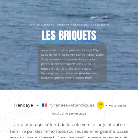
Accueil
»
Zones
»
Pyrénées-Atlantiques
»
Les Briquets
LES BRIQUETS
Au premier plan à gauche : l’île de l’Oya
avec derrière, la pointe Sainte-Anne. Dans
l’alignement, en bordure droite de la
photo, le rocher Ouada (dit « le sous-
marin ») ; derrière, on devine dans
l’écume, les roches émergeantes des
Briquets (photo prise à basse mer).
Hendaye
-
Pyrénées-Atlantiques
64
-
Mis à jour le
vendredi 16 janvier 2026
Un plateau qui s’étend de la côte vers le large et qui se
termine par des remontées rocheuses émergeant à basse