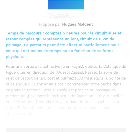
Le parcours
Proposé par
Hugues Maldent
Temps de parcours : comptez 5 heures pour le circuit aller et
retour complet qui représente un long circuit de 6 km de
palmage. Le parcours peut être effectué partiellement pour
ceux qui ont moins de temps ou en fonction de sa forme
physique.
Pour une sortie à la palme (voire en kayak), quittez la Calanque de
Figuerolles en direction de l’Ouest (Cassis). Passez la zone de
rejet de l’égout de la Ciotat et palmez (500 m) jusqu’à la pointe de
la calanque du Cannier en
1
pour commencer votre pêche dans
ce premier secteur. Cette avancée est propice au passage de
prédateurs (privilégiez la technique de l’agachon). En
2
, de belles
concentrations d’éboulis s’étagent dans 10 m d’eau (chassez à
trou). En
3
et
4
, recherchez les remontées rocheuses peu
éloignées du bord. Le...