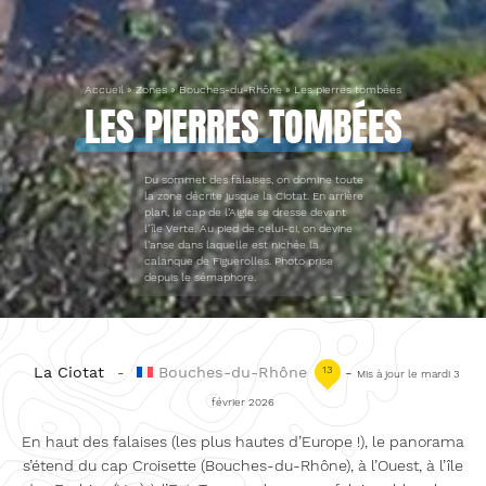
Accueil
»
Zones
»
Bouches-du-Rhône
»
Les pierres tombées
LES PIERRES TOMBÉES
Du sommet des falaises, on domine toute
la zone décrite jusque la Ciotat. En arrière
plan, le cap de l’Aigle se dresse devant
l’île Verte. Au pied de celui-ci, on devine
l’anse dans laquelle est nichée la
calanque de Figuerolles. Photo prise
depuis le sémaphore.
La Ciotat
-
Bouches-du-Rhône
13
-
Mis à jour le mardi 3
février 2026
En haut des falaises (les plus hautes d’Europe !), le panorama
s’étend du cap Croisette (Bouches-du-Rhône), à l’Ouest, à l’île