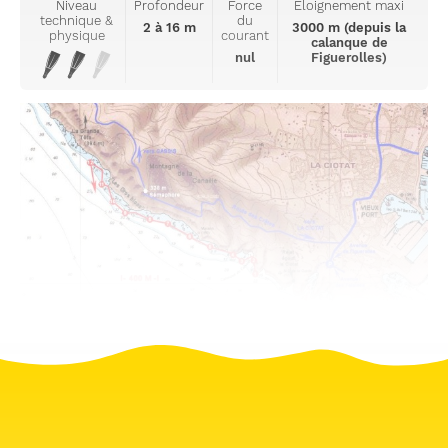
Niveau
Profondeur
Force
Eloignement maxi
technique &
du
2 à 16 m
3000 m (depuis la
physique
courant
calanque de
nul
Figuerolles)