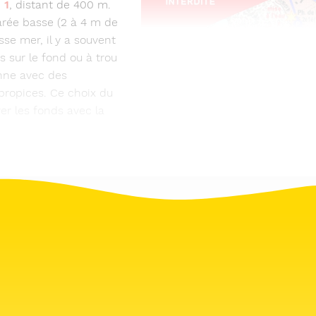
n
1
, distant de 400 m.
arée basse (2 à 4 m de
sse mer, il y a souvent
s sur le fond ou à trou
enne avec des
propices. Ce choix du
r les fonds avec la