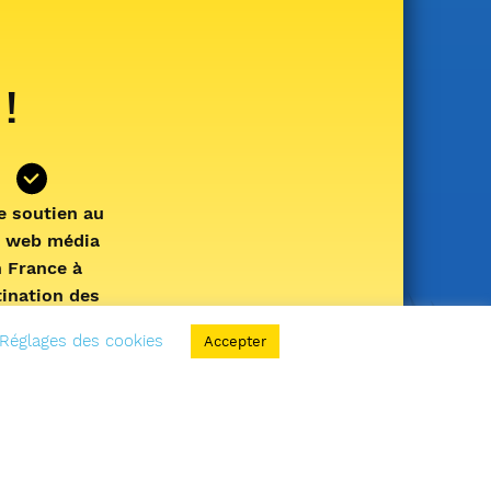
 !
e soutien au
l web média
n France à
tination des
cheurs en
Réglages des cookies
Accepter
apnée !
Votre
nement nous
met de vous
ormer et de
réparer de