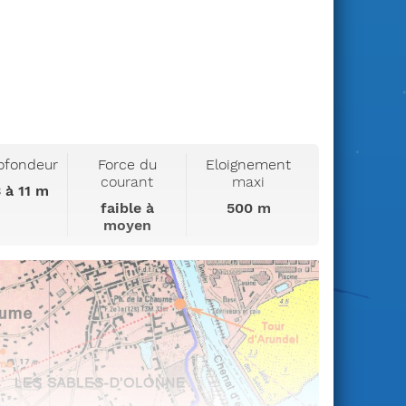
ofondeur
Force du
Eloignement
courant
maxi
 à 11 m
faible à
500 m
moyen