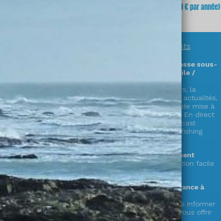
fois
(soit
3,23 €
x 12 mois)
mois
(soit 64,68 € par année)
En savoir plus sur
nos abonnements
Des informations exclusives sur la chasse sous-
marine en accès illimité (sur PC / mobile /
tablette) !
Découvrez plus de 300 zones & parcours, la
réglementation complète en France, les actualités,
la faune, la cuisine de la mer, les cales de mise à
l’eau,
le showroom matériel, les vidéos « En direct
du littoral », nos émissions radio en podcast
« Mémoire de chasse » et le live « spearfishing
experience » !
Le choix de la durée de votre abonnement
1 an ou mensuel (et possibilité de résiliation facile
depuis votre compte)
Votre soutien au seul web média en France à
destination des pêcheurs en apnée !
Votre abonnement nous permet de vous informer
et de préparer de nouveaux services à vous offrir