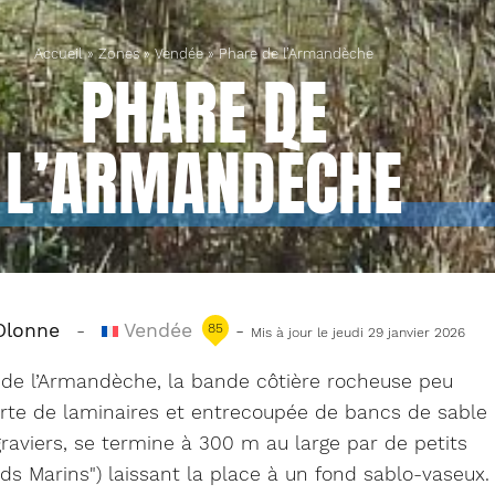
Accueil
»
Zones
»
Vendée
»
Phare de l’Armandèche
PHARE DE
L’ARMANDÈCHE
Olonne
-
Vendée
-
85
Mis à jour le jeudi 29 janvier 2026
 de l’Armandèche, la bande côtière rocheuse peu
rte de laminaires et entrecoupée de bancs de sable
raviers, se termine à 300 m au large par de petits
ds Marins") laissant la place à un fond sablo-vaseux.