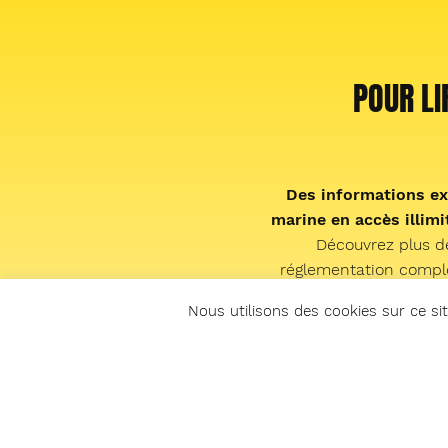
POUR LI
Des informations ex
marine en accès illimit
Découvrez plus d
réglementation complèt
faune, la cuisine de la 
Nous utilisons des cookies sur ce sit
showroom matériel, les 
nos émissions radio en
et le live « sp