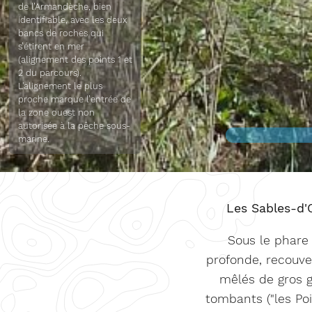
de l’Armandèche, bien
identifiable, avec les deux
bancs de roches qui
s’étirent en mer
(alignement des points 1 et
2 du parcours).
L'alignement le plus
proche marque l’entrée de
la zone ouest non
autorisée à la pêche sous-
marine.
Les Sables-d'
Sous le phare
profonde, recouve
mêlés de gros g
tombants ("les Poi