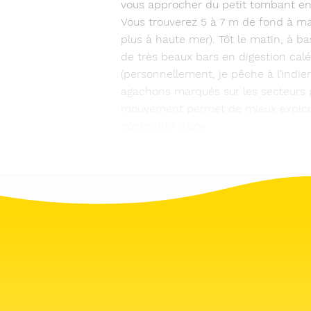
vous approcher du petit tombant e
Vous trouverez 5 à 7 m de fond à m
plus à haute mer). Tôt le matin, à ba
de très beaux bars en digestion calé
(personnellement, je pêche à l’indi
agachons marqués sur les secteurs 
mouvement permet de mieux explore
contrainte d’une ...