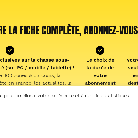
RE LA FICHE COMPLÈTE, ABONNEZ-VOUS
clusives sur la chasse sous-
Le choix de
Votr
é (sur PC / mobile / tablette) !
la durée de
seu
e 300 zones & parcours, la
votre
e
e en France, les actualités, la
abonnement
des
mer, les cales de mise à l’eau,
le
1 an ou
pê
e pour améliorer votre expérience et à des fins statistiques.
vidéos « En direct du littoral »,
mensuel (et
 podcast « Mémoire de chasse »
possibilité de
earfishing experience » !
résiliation
abon
facile depuis
per
votre
inf
compte)
p