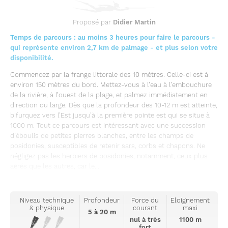
Proposé par
Didier Martin
Temps de parcours : au moins 3 heures pour faire le parcours -
qui représente environ 2,7 km de palmage - et plus selon votre
disponibilité.
Commencez par la frange littorale des 10 mètres. Celle-ci est à
environ 150 mètres du bord. Mettez-vous à l’eau à l’embouchure
de la rivière, à l’ouest de la plage, et palmez immédiatement en
direction du large. Dès que la profondeur des 10-12 m est atteinte,
bifurquez vers l’Est jusqu’à la première pointe est qui se situe à
1000 m. Tout ce parcours est intéressant avec une succession
d’éboulis de petites pierres blanches, entre les champs de
posidonies, susceptibles de retenir sars, corbs et chapons. Ne
négligez pas les herbiers de posidonies, notamment, ceux plus
aérés que les autres, car le...
Niveau technique
Profondeur
Force du
Eloignement
& physique
courant
maxi
5 à 20 m
nul à très
1100 m
fort