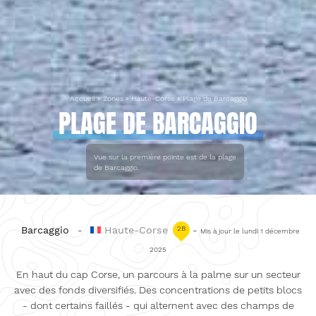
Accueil
»
Zones
»
Haute-Corse
»
Plage de Barcaggio
PLAGE DE BARCAGGIO
Vue sur la première pointe est de la plage
de Barcaggio.
Barcaggio
-
Haute-Corse
2B
-
Mis à jour le lundi 1 décembre
2025
En haut du cap Corse, un parcours à la palme sur un secteur
avec des fonds diversifiés. Des concentrations de petits blocs
- dont certains faillés - qui alternent avec des champs de