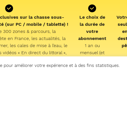
clusives sur la chasse sous-
Le choix de
Votr
é (sur PC / mobile / tablette) !
la durée de
seu
e 300 zones & parcours, la
votre
e
e en France, les actualités, la
abonnement
des
mer, les cales de mise à l’eau,
le
1 an ou
pê
vidéos « En direct du littoral »,
mensuel (et
 podcast « Mémoire de chasse »
possibilité de
e pour améliorer votre expérience et à des fins statistiques.
earfishing experience » !
résiliation
abon
facile depuis
per
votre
inf
compte)
p
nouv
à 
e m'abonne à partir de 2,99 €