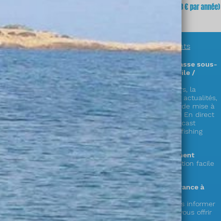
fois
(soit
3,23 €
x 12 mois)
mois
(soit 64,68 € par année)
En savoir plus sur
nos abonnements
Des informations exclusives sur la chasse sous-
marine en accès illimité (sur PC / mobile /
tablette) !
Découvrez plus de 300 zones & parcours, la
réglementation complète en France, les actualités,
la faune, la cuisine de la mer, les cales de mise à
l’eau,
le showroom matériel, les vidéos « En direct
du littoral », nos émissions radio en podcast
« Mémoire de chasse » et le live « spearfishing
experience » !
Le choix de la durée de votre abonnement
1 an ou mensuel (et possibilité de résiliation facile
depuis votre compte)
Votre soutien au seul web média en France à
destination des pêcheurs en apnée !
Votre abonnement nous permet de vous informer
et de préparer de nouveaux services à vous offrir