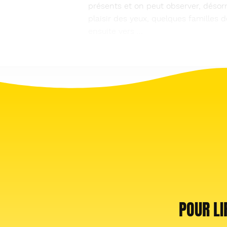
présents et on peut observer, désor
plaisir des yeux, quelques familles 
ensuite vers ...
POUR LI