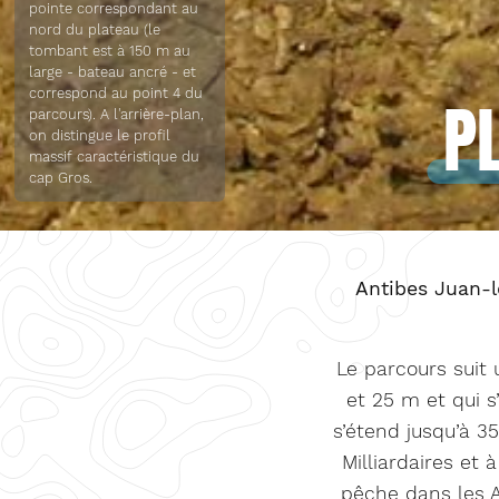
pointe correspondant au
nord du plateau (le
tombant est à 150 m au
large - bateau ancré - et
correspond au point 4 du
P
parcours). A l'arrière-plan,
on distingue le profil
massif caractéristique du
cap Gros.
Antibes Juan-l
Le parcours suit 
et 25 m et qui s’
s’étend jusqu’à 35
Milliardaires et à
pêche dans les A