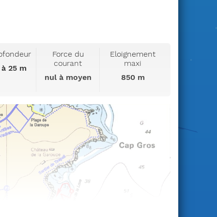
ofondeur
Force du
Eloignement
courant
maxi
 à 25 m
nul à moyen
850 m