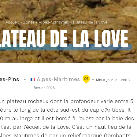
Accueil
»
Zones
»
Alpes-Maritimes
»
Plateau de la Love
LATEAU DE LA LOVE
es-Pins
-
Alpes-Maritimes
-
06
Mis à jour le lundi 2
février 2026
un plateau rocheux dont la profondeur varie entre 5
étire le long de la côte sud-est du cap d’Antibes. Il
0 m au large et il est bordé à l’ouest par la baie des
 l’est par l'écueil de la Love. C’est un haut lieu de la
lpes-Maritimes de par un relief marqué (tombants,