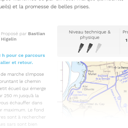
ueils) et la promesse de belles prises.
Niveau technique &
Pr
Proposé par
Bastian
physique
Higelin
1
3 h pour ce parcours
ller et retour.
u de marche s’impose
mpruntant le chemin
tit écueil qui émerge
ur 250 m jusqu’à la
vous échauffer dans
ur maximum. Le fond
rres sont à rechercher
Les sars sont bien