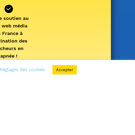
e soutien au
l web média
n France à
tination des
cheurs en
apnée !
Votre
Réglages des cookies
Accepter
nement nous
met de vous
ormer et de
réparer de
eaux services
vous offrir