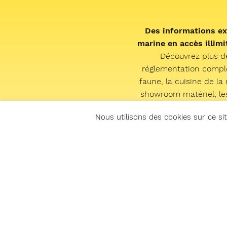
Des informations ex
marine en accès illimit
Découvrez plus d
réglementation complèt
faune, la cuisine de la 
showroom matériel, les 
nos émissions radio en
Nous utilisons des cookies sur ce sit
et le live « sp
J