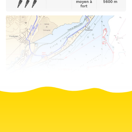
moyen à
5600 m
fort