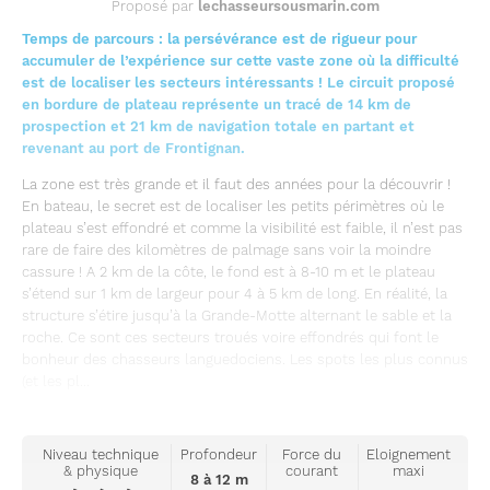
Proposé par
lechasseursousmarin.com
Temps de parcours : la persévérance est de rigueur pour
accumuler de l’expérience sur cette vaste zone où la difficulté
est de localiser les secteurs intéressants ! Le circuit proposé
en bordure de plateau représente un tracé de 14 km de
prospection et 21 km de navigation totale en partant et
revenant au port de Frontignan.
La zone est très grande et il faut des années pour la découvrir !
En bateau, le secret est de localiser les petits périmètres où le
plateau s’est effondré et comme la visibilité est faible, il n’est pas
rare de faire des kilomètres de palmage sans voir la moindre
cassure ! A 2 km de la côte, le fond est à 8-10 m et le plateau
s’étend sur 1 km de largeur pour 4 à 5 km de long. En réalité, la
structure s’étire jusqu’à la Grande-Motte alternant le sable et la
roche. Ce sont ces secteurs troués voire effondrés qui font le
bonheur des chasseurs languedociens. Les spots les plus connus
(et les pl...
Niveau technique
Profondeur
Force du
Eloignement
& physique
courant
maxi
8 à 12 m