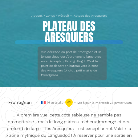
Accueil
»
Zones
»
Hérault
»
Plateau des Aresquiers
PLATEAU DES
ARESQUIERS
Vue aérienne du port de Frontignan et sa
longue digue qui s’étire vers le large avec,
en arrière-plan, l'étang d'Ingril. C’est le
point de départ en bateau vers la zone
des Aresquiers (photo : prêt mairie de
Frontignan).
Frontignan
-
Hérault
34
-
Mis à jour le mercredi 28 janvier 2026
A première vue, cette côte sableuse ne semble pas
prometteuse... mais le long plateau rocheux immergé et peu
profond du large - les Aresquiers - est exceptionnel. Voici « la
» zone mythique du Languedoc ! A réserver pour une sortie en