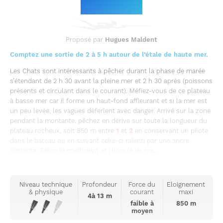
Le parcours
Proposé par
Hugues Maldent
Comptez une sortie de 2 à 5 h autour de l’étale de haute mer.
Les Chats sont intéressants à pêcher durant la phase de marée
s’étendant de 2 h 30 avant la pleine mer et 2 h 30 après (poissons
présents et circulant dans le courant). Méfiez-vous de ce plateau
à basse mer car il forme un haut-fond affleurant et si la mer est
un peu levée, les vagues déferlent avec danger. Arrivé sur la zone
pendant la montante, pêchez en dérive sur toute la longueur du
plateau rocheux, soit 850 m entre
1
et
2
en conservant un pilote
dans le bateau ou en suivant celui-ci ralenti par une ancre
flottante. Selon le coefficient et l’horaire de ma...
Niveau technique
Profondeur
Force du
Eloignement
& physique
courant
maxi
4à 13 m
faible à
850 m
moyen