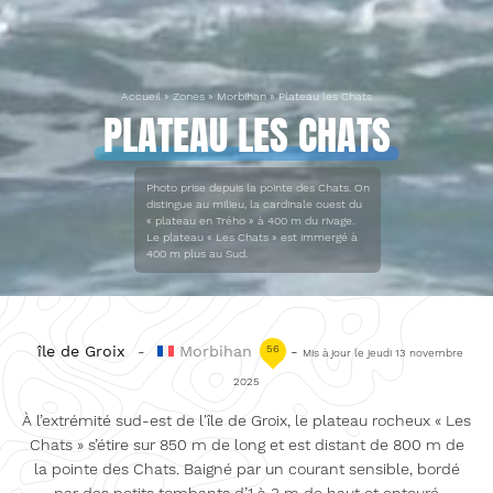
Accueil
»
Zones
»
Morbihan
»
Plateau les Chats
PLATEAU LES CHATS
Photo prise depuis la pointe des Chats. On
distingue au milieu, la cardinale ouest du
« plateau en Trého » à 400 m du rivage.
Le plateau « Les Chats » est immergé à
400 m plus au Sud.
île de Groix
-
Morbihan
56
-
Mis à jour le jeudi 13 novembre
2025
À l’extrémité sud-est de l'île de Groix, le plateau rocheux « Les
Chats » s’étire sur 850 m de long et est distant de 800 m de
la pointe des Chats. Baigné par un courant sensible, bordé
par des petits tombants d’1 à 3 m de haut et entouré