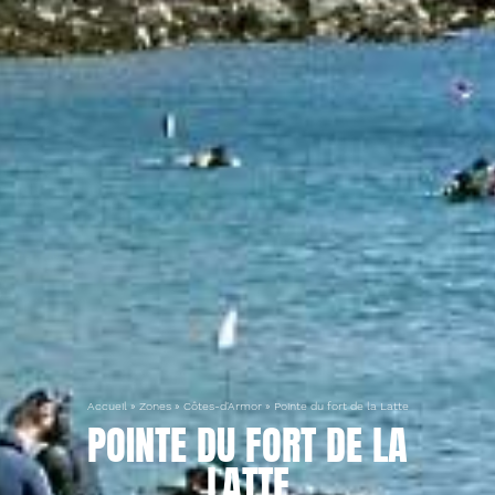
Accueil
»
Zones
»
Côtes-d'Armor
»
Pointe du fort de la Latte
POINTE DU FORT DE LA
LATTE