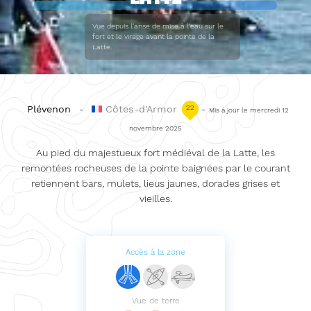
Vue depuis l’anse de mise à l’eau sur le
fort et le virage avant la pointe de la
Latte.
Plévenon
-
Côtes-d'Armor
22
-
Mis à jour le mercredi 12
novembre 2025
Au pied du majestueux fort médiéval de la Latte, les
remontées rocheuses de la pointe baignées par le courant
retiennent bars, mulets, lieus jaunes, dorades grises et
vieilles.
Accès à la zone
Vue de terre