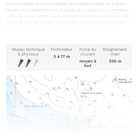
pouvoir revenir avec la renverse de courant portant au Sud-Est.
Rendez-vous directement à la pointe de la Latte car la première
partie de l’anse retient peu le poisson. Commencez à pêcher en
1
à l’est de l’îlot émergeant à basse mer en recherchant la limite
roche-sable. Les fonds descendent vite de 7 à 13 m. Vous...
Niveau technique
Profondeur
Force du
Eloignement
& physique
courant
maxi
5 à 17 m
moyen à
500 m
fort