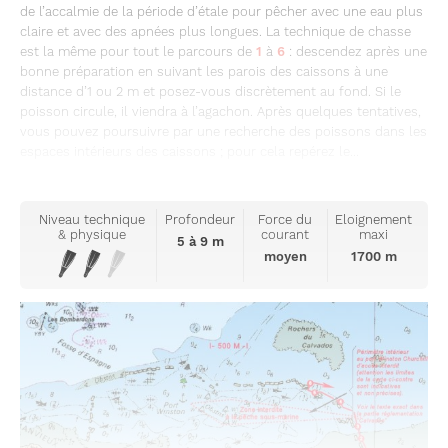
de l’accalmie de la période d’étale pour pêcher avec une eau plus
claire et avec des apnées plus longues. La technique de chasse
est la même pour tout le parcours de
1
à
6
: descendez après une
bonne préparation en suivant les parois des caissons à une
distance d’1 ou 2 m et posez-vous discrètement au fond. Si le
poisson circule, il viendra à l’agachon. Après quelques tentatives,
vous pouvez poursuivre par une recherche des poissons dans les
espaces intérieurs des caissons ; pour cela repérez le...
Niveau technique
Profondeur
Force du
Eloignement
& physique
courant
maxi
5 à 9 m
moyen
1700 m