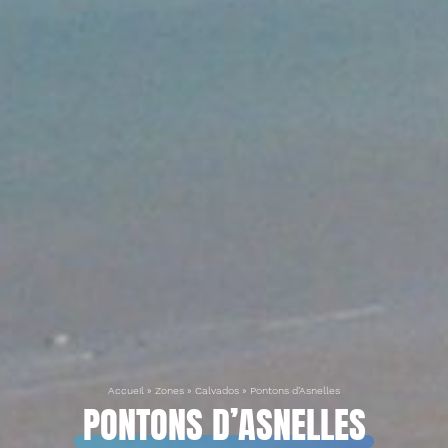
Accueil
»
Zones
»
Calvados
»
Pontons d’Asnelles
PONTONS D’ASNELLES