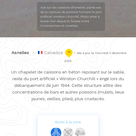
Vue sur les caissons d’Asnelles, partie est
de la ceinture de pontons formant le port
artificiel Winston Churchill. Photo prise à
basse mer depuis la falaise entre
Arromanches et Asnelles.
Asnelles
-
Calvados
14
-
Mis à jour le mercredi 3 décembre
2025
Un chapelet de caissons en béton reposant sur le sable,
reste du port artificiel « Winston Churchill » érigé lors du
débarquement de juin 1944. Cette structure attire des
concentrations de bars et autres poissons (mulets, lieus
jaunes, vieilles, plies), plus crustacés.
Accès à la zone