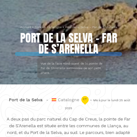
Accueil
»
Zones
»
Catalogne
»
Port de la Selva – Far de S’Arenella
PORT DE LA SELVA – FAR
DE S’ARENELLA
Vue de la face nord-ouest de la pointe de
Far de S'Arenella surmontée de son petit
phare.
Port de la Selva
-
Catalogne
CT
-
Mis à jour le lundi 25 août
2025
A deux pas du parc naturel du Cap de Creus, la pointe de Far
de S'Arenella est située entre les communes de Llança, au
nord, et du Port de la Selva, au sud. Le parcours, bien adapté