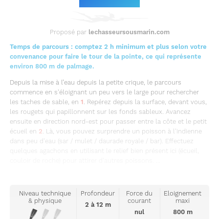
Proposé par
lechasseursousmarin.com
Temps de parcours : comptez 2 h minimum et plus selon votre
convenance pour faire le tour de la pointe, ce qui représente
environ 800 m de palmage.
Depuis la mise à l’eau depuis la petite crique, le parcours
commence en s'éloignant un peu vers le large pour rechercher
les taches de sable, en
1
. Repérez depuis la surface, devant vous,
les rougets qui papillonnent sur les fonds sableux. Avancez
ensuite en direction nord-est pour passer entre la côte et le petit
écueil en
2
. Là, vous pouvez surprendre un poisson à l'indienne
dans peu d'eau (sar / mulet / daurade royale / bar). Effectuez
quelques agachons en utilisant le relief bien présent ici (écueil,
couloir de roche) pour attirer d'autres poissons. ...
Niveau technique
Profondeur
Force du
Eloignement
& physique
courant
maxi
2 à 12 m
nul
800 m