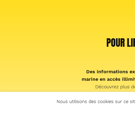
POUR LI
Des informations ex
marine en accès illimit
Découvrez plus d
réglementation complèt
faune, la cuisine de la 
Nous utilisons des cookies sur ce sit
showroom matériel, les 
nos émissions radio en
et le live « sp