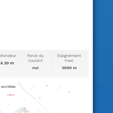
ofondeur
Force du
Eloignement
courant
maxi
 à 20 m
nul
2000 m