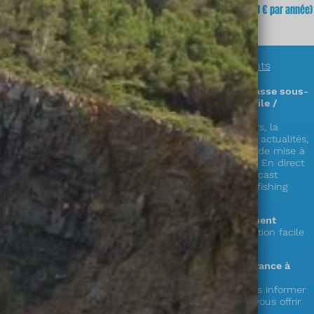
fois
(soit
3,23 €
x 12 mois)
mois
(soit 64,68 € par année)
En savoir plus sur
nos abonnements
Des informations exclusives sur la chasse sous-
marine en accès illimité (sur PC / mobile /
tablette) !
Découvrez plus de 300 zones & parcours, la
réglementation complète en France, les actualités,
la faune, la cuisine de la mer, les cales de mise à
l’eau,
le showroom matériel, les vidéos « En direct
du littoral », nos émissions radio en podcast
« Mémoire de chasse » et le live « spearfishing
experience » !
Le choix de la durée de votre abonnement
1 an ou mensuel (et possibilité de résiliation facile
depuis votre compte)
Votre soutien au seul web média en France à
destination des pêcheurs en apnée !
Votre abonnement nous permet de vous informer
et de préparer de nouveaux services à vous offrir