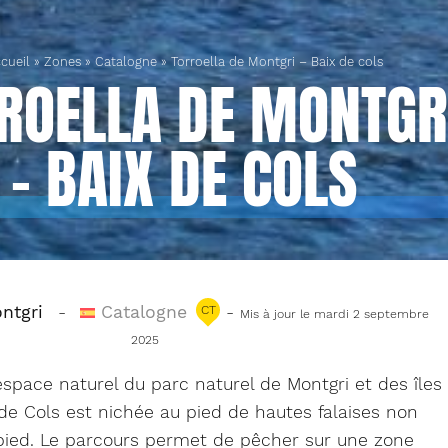
cueil
»
Zones
»
Catalogne
»
Torroella de Montgri – Baix de cols
ROELLA DE MONTGR
– BAIX DE COLS
ntgri
-
Catalogne
-
CT
Mis à jour le mardi 2 septembre
2025
espace naturel du parc naturel de Montgri et des îles
de Cols est nichée au pied de hautes falaises non
pied. Le parcours permet de pêcher sur une zone