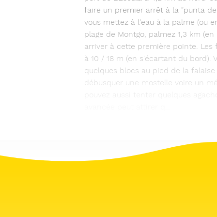
faire un premier arrêt à la "punta del
vous mettez à l'eau à la palme (ou e
plage de Montgo, palmez 1,3 km (en 
arriver à cette première pointe. Les
à 10 / 18 m (en s'écartant du bord). 
quelques blocs au pied de la falaise
débusquer une mostelle voire un mé
pouvez aussi tenter quelques agacho
avancée peut attirer q...