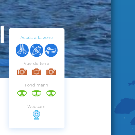
I
Accès à la zone
Vue de terre
Fond marin
Webcam