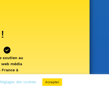
 !
e soutien au
l web média
n France à
tination des
cheurs en
Réglages des cookies
Accepter
apnée !
Votre
nement nous
met de vous