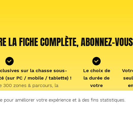
RE LA FICHE COMPLÈTE, ABONNEZ-VOUS
clusives sur la chasse sous-
Le choix de
Votr
é (sur PC / mobile / tablette) !
la durée de
seu
e 300 zones & parcours, la
votre
e
e en France, les actualités, la
abonnement
des
mer, les cales de mise à l’eau,
le
1 an ou
pê
e pour améliorer votre expérience et à des fins statistiques.
vidéos « En direct du littoral »,
mensuel (et
 podcast « Mémoire de chasse »
possibilité de
earfishing experience » !
résiliation
abon
facile depuis
per