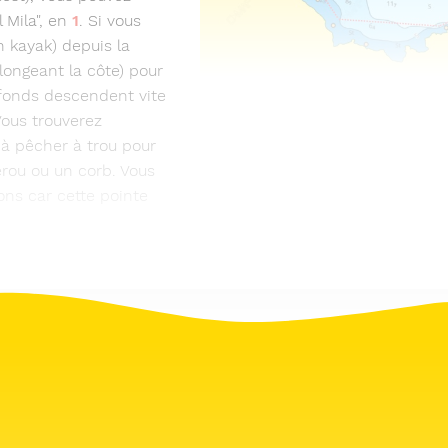
 Mila", en
1
. Si vous
n kayak) depuis la
longeant la côte) pour
 fonds descendent vite
Vous trouverez
 à pêcher à trou pour
rou ou un corb. Vous
ns car cette pointe