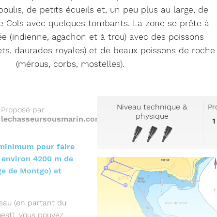
'éboulis, de petits écueils et, un peu plus au large, de
e de Cols avec quelques tombants. La zone se prête à
e (indienne, agachon et à trou) avec des poissons
gets, daurades royales) et de beaux poissons de roche
(mérous, corbs, mostelles).
Niveau technique &
Pr
Proposé par
physique
lechasseursousmarin.com
1
minimum pour faire
e environ 4200 m de
ge de Montgo) et
eau (en partant du
uest), vous pouvez