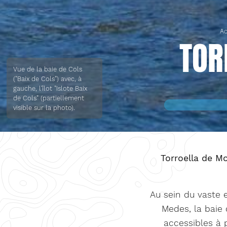
Ac
TOR
Vue de la baie de Cols
("Baix de Cols") avec, à
gauche, l'îlot "Islote Baix
de Cols" (partiellement
visible sur la photo).
Torroella de Mo
Au sein du vaste 
Medes, la baie 
accessibles à 