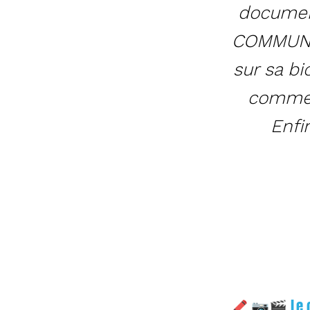
documen
COMMUN
sur sa bi
comment
Enfi
🖍 📷🎬 Le co