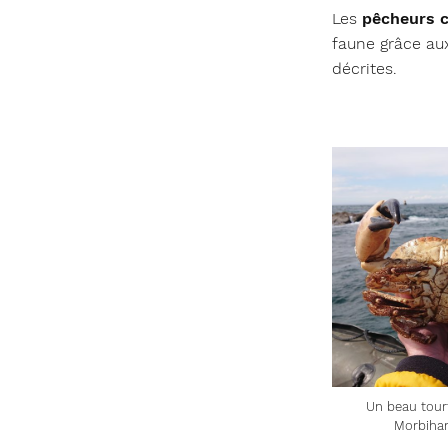
Les
pêcheurs 
faune grâce a
décrites.
Un beau tour
Morbiha