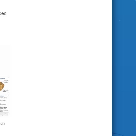
ces
mun