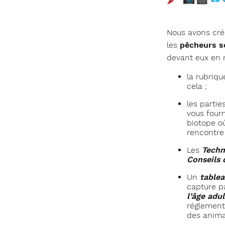
Nous avons cré
les
pêcheurs s
devant eux en 
la rubriq
cela ;
les partie
vous fourn
biotope où
rencontre 
Les
Techn
Conseils 
Un
tablea
capture pa
l’âge adul
réglement
des anima