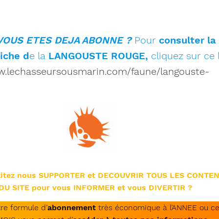
VOUS ETES DEJA ABONNE ?
Pour
consulter la
fiche d
e la
LANGOUSTE ROUGE,
cliquez sur ce 
w.lechasseursousmarin.com/faune/langouste-
aitez nous SUPPORTER et DECOUVRIR TOUS LES CONTE
DU SITE pour vous INFORMER et vous DIVERTIR ?
re formule d’
abonnement
très économique à l’ANNEE ou ce