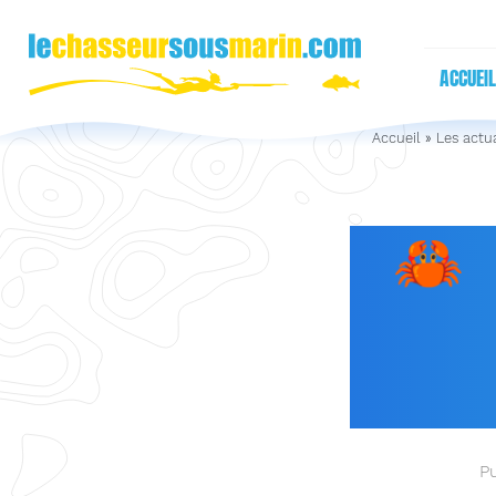
ACCUEIL
Accueil
»
Les actua
🦀
N
DÉ
COM
Pu