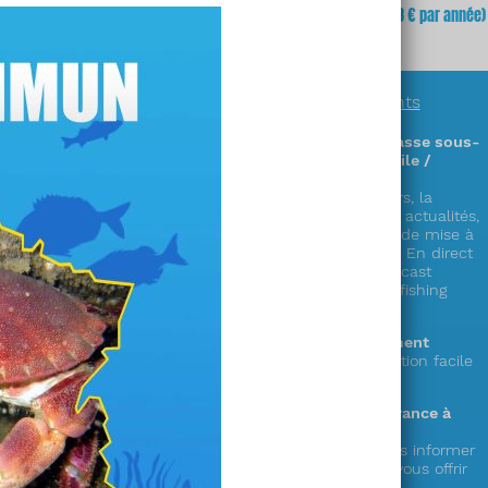
fois
(soit
3,23 €
x 12 mois)
mois
(soit 64,68 € par année)
En savoir plus sur
nos abonnements
Des informations exclusives sur la chasse sous-
marine en accès illimité (sur PC / mobile /
tablette) !
Découvrez plus de 300 zones & parcours, la
réglementation complète en France, les actualités,
la faune, la cuisine de la mer, les cales de mise à
l’eau,
le showroom matériel, les vidéos « En direct
du littoral », nos émissions radio en podcast
« Mémoire de chasse » et le live « spearfishing
experience » !
Le choix de la durée de votre abonnement
1 an ou mensuel (et possibilité de résiliation facile
depuis votre compte)
Votre soutien au seul web média en France à
destination des pêcheurs en apnée !
Votre abonnement nous permet de vous informer
et de préparer de nouveaux services à vous offrir