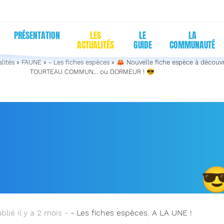
PRÉSENTATION
LES
LE
LA
ACTUALITÉS
GUIDE
COMMUNAUTÉ
lités
»
FAUNE
»
- Les fiches espèces
»
🦀 Nouvelle fiche espèce à découvri
TOURTEAU COMMUN… ou DORMEUR ! 😎
OUVELLE FICHE ESPÈCE 
COUVRIR : LE TOURTEAU
MUN… OU DORMEUR !

blié il y a 2 mois -
- Les fiches espèces
,
A LA UNE !