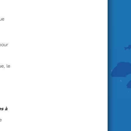
que
pour
e, le
s à
e