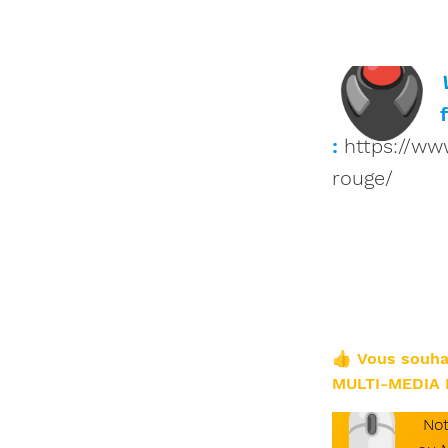
🖲
:
https://ww
rouge/
👍 Vous souh
MULTI-MEDIA 
🖱
Not