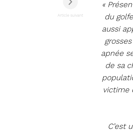
« Présen
du gol
Article suivant
aussi a
grosses
apnée se
de sa c
populati
victime 
C’est u