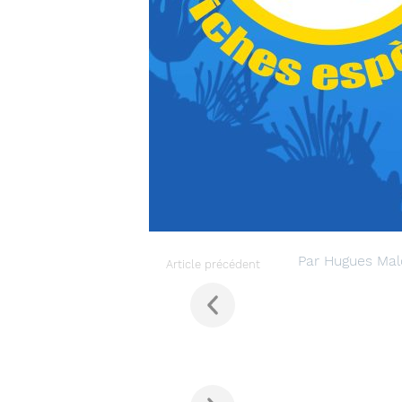
Par Hugues Mald
Article précédent