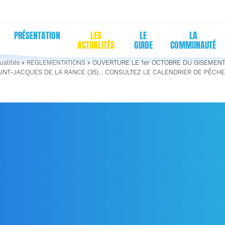
PRÉSENTATION
LES
LE
LA
ACTUALITÉS
GUIDE
COMMUNAUTÉ
ualités
»
REGLEMENTATIONS
»
OUVERTURE LE 1er OCTOBRE DU GISEMENT
INT-JACQUES DE LA RANCE (35)… CONSULTEZ LE CALENDRIER DE PÊCHE 
RTURE LE 1ER OCTOBRE 
ENT DE COQUILLES SAIN
QUES DE LA RANCE (35)
ULTEZ LE CALENDRIER D