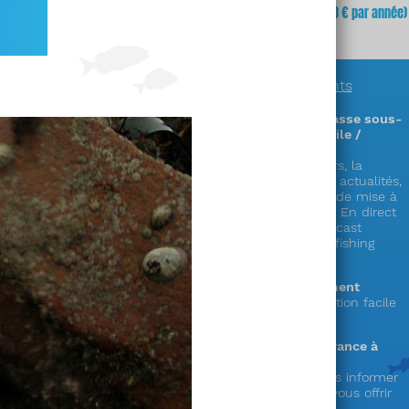
fois
(soit
3,23 €
x 12 mois)
mois
(soit 64,68 € par année)
En savoir plus sur
nos abonnements
Des informations exclusives sur la chasse sous-
marine en accès illimité (sur PC / mobile /
tablette) !
Découvrez plus de 300 zones & parcours, la
réglementation complète en France, les actualités,
la faune, la cuisine de la mer, les cales de mise à
l’eau,
le showroom matériel, les vidéos « En direct
du littoral », nos émissions radio en podcast
« Mémoire de chasse » et le live « spearfishing
experience » !
Le choix de la durée de votre abonnement
1 an ou mensuel (et possibilité de résiliation facile
depuis votre compte)
Votre soutien au seul web média en France à
destination des pêcheurs en apnée !
Votre abonnement nous permet de vous informer
et de préparer de nouveaux services à vous offrir