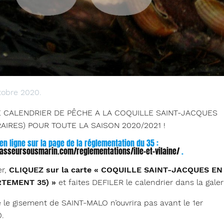
ctobre 2020.
 CALENDRIER DE PÊCHE A LA COQUILLE SAINT-JACQUES
AIRES) POUR TOUTE LA SAISON 2020/2021 !
 en ligne sur la page de la réglementation du 35 :
asseursousmarin.com/reglementations/ille-et-vilaine/
.
er,
CLIQUEZ sur la carte « COQUILLE SAINT-JACQUES EN
RTEMENT 35) »
et faites DEFILER le calendrier dans la galeri
e le gisement de SAINT-MALO n’ouvrira pas avant le 1er
.