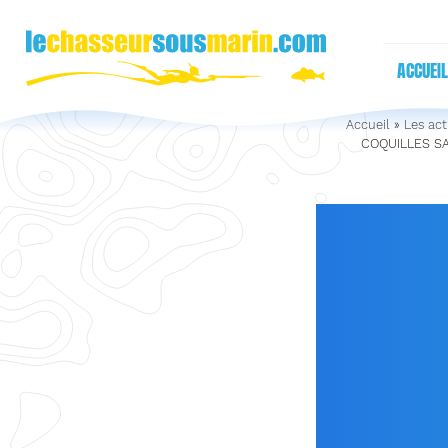
ACCUEIL
Accueil
»
Les act
COQUILLES SA
OUVE
GISEM
JAC
CONS