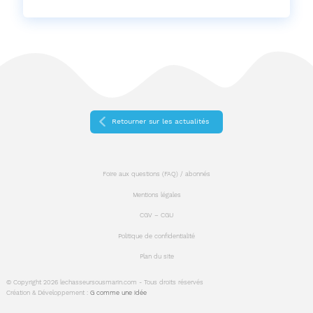
sur
sur
sur
Facebook
Twitter
Linkedin
Retourner sur les actualités
Foire aux questions (FAQ) / abonnés
Mentions légales
CGV – CGU
Politique de confidentialité
Plan du site
© Copyright 2026 lechasseursousmarin.com - Tous droits réservés
Création & Développement :
G comme une idée