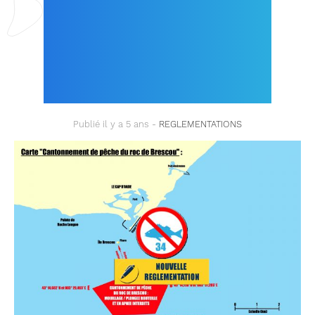
LA PÊCHE SOUS-
MARINE AU LARGE DU
CAP D’AGDE !
Publié il y a 5 ans -
REGLEMENTATIONS