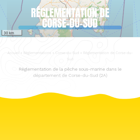
RÉGLEMENTATION DE
CORSE-DU-SUD
30 km
Accueil
»
Réglementations
»
Corse-du-Sud
»
Réglementation de Corse-du-
Sud
Réglementation de la pêche sous-marine dans le
département de Corse-du-Sud (2A)