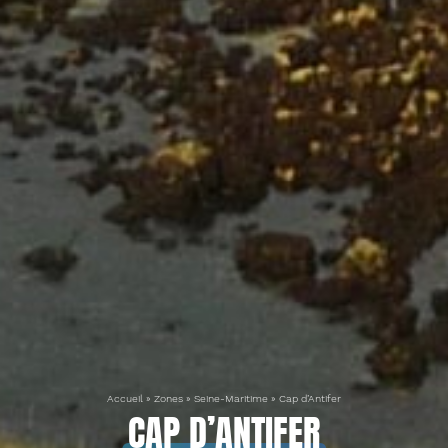
Accueil
»
Zones
»
Seine-Maritime
»
Cap d’Antifer
CAP D’ANTIFER