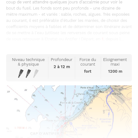
coup de vent attendre quelques jours d'accalmie pour voir le
bout du fusil. Les fonds sont peu profonds - une dizaine de
mètre maximum - et variés : sable, roches, algues. Très exposées
au courant, il est préférable d'étudier les marées, de choisir des
coefficients moyens à faibles et de déterminer son itinéraire avant
de se mettre à l'eau (utilisez les renverses de courant sous peine
de vous retrouver à Etretat ou Antifer ! Départ, en
1
, depuis l...
Niveau technique
Profondeur
Force du
Eloignement
& physique
courant
maxi
2 à 12 m
fort
1200 m