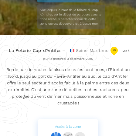
Vue, depuis le haut de la falaise du cap
d'Antifer, sur le début du parcours avec le
fond rocheux caractéristique de cette
zone qui est découvert, ici, à basse mer.
La Poterie-Cap-d’Antifer
-
Seine-Maritime
76
-
Mis à
jour le mercredi 3 décembre 2025
Bordé par de hautes falaises de craies continues, d'Etretat au
Nord, jusqu'au port du Havre-Antifer au Sud, le cap d'Antifer
offre le seul secteur d'accès facile à la palme entre ces deux
extrémités. C'est une zone de petites roches fracturées, peu
protégée du vent de mer mais poissonneuse et riche en
crustacés !
Accès à la zone