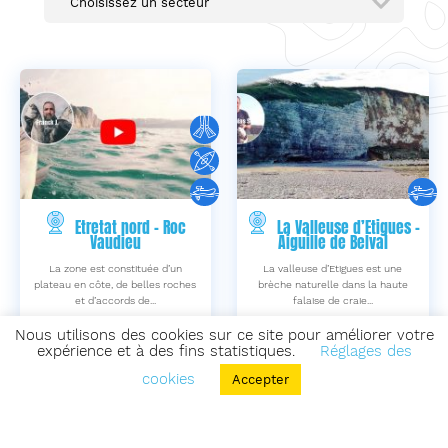
Choisissez un secteur
Etretat nord – Roc
La Valleuse d’Etigues –
Vaudieu
Aiguille de Belval
La zone est constituée d’un
La valleuse d’Etigues est une
plateau en côte, de belles roches
brèche naturelle dans la haute
et d’accords de...
falaise de craie...
Nous utilisons des cookies sur ce site pour améliorer votre
Etretat
Vattetot-sur-Mer
76
76
expérience et à des fins statistiques.
Réglages des
Seine-Maritime
Seine-Maritime
cookies
Accepter
Modifié le : vendredi 20 juin
Modifié le : mercredi 3
2025
décembre 2025