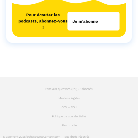
Pour écouter les
podcasts, abonnez-vous
Je m'abonne
!
Foire aux questions (FAQ) / abonnés
Mentions légales
CGV – CGU
Politique de confidentialité
Plan du site
© Copyright 2026 lechasseursousmarin.com - Tous droits réservés