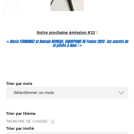
Notre prochaine émission #32
:
«
Alexis FERNANDEZ et Romain MOREAU, CHAMPIONS DE France 2024 : les secrets de
la pêche à deux !
»
Trier par mois
Sélectionner un mois
Trier par thème
"MEMOIRE DE CHASSE"
31
Trier par invité