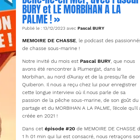
BURY et LE MORBIHAN A LA
PALME ! »
Publié le : 13/12/2023 avec
Pascal BURY
MEMOIRE DE CHASSE
, le podcast des passionné
de chasse sous-marine !
Notre invité du mois est
Pascal BURY
, que nous
avons été rencontrer à Plumergat, dans le
Morbihan, au nord d’Auray et de la presqu’île de
Quiberon. Il nous a reçu chez lui pour enregistrer
cette longue interview où il nous parle de sa
passion de la pêche sous-marine, de son goût du
partage et du MORBIHAN A LA PALME, l’école qu’il 
créée en 2021 !
Dans cet
épisode #20
de MEMOIRE DE CHASSE 
1 h 01 min qui lui est consacré, nous retraçons so