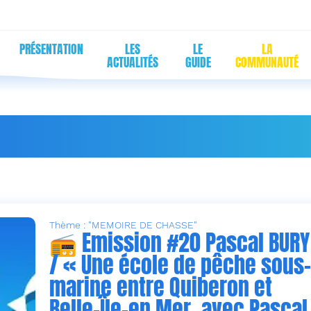
PRÉSENTATION
LES
LE
LA
ACTUALITÉS
GUIDE
COMMUNAUTÉ
ASTS AVEC PASCAL BUR
Thème : "MEMOIRE DE CHASSE"
📻 Emission #20 Pascal BURY
/ « Une école de pêche sous-
marine entre Quiberon et
Belle-Île-en Mer, avec Pascal