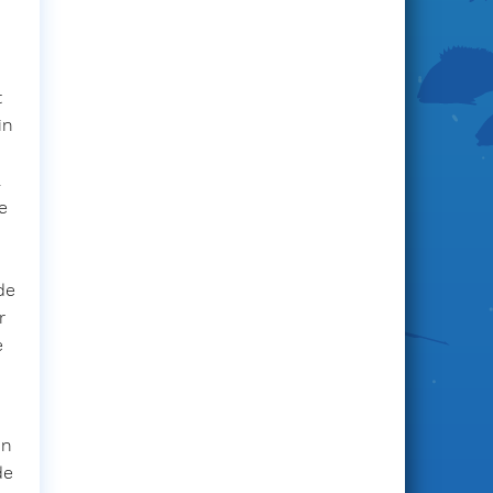
S'abonner
t
in
a
e
de
r
e
in
de