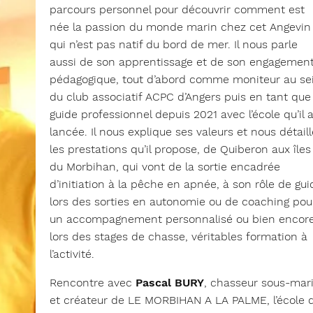
parcours personnel pour découvrir comment est
née la passion du monde marin chez cet Angevin
qui n’est pas natif du bord de mer. Il nous parle
aussi de son apprentissage et de son engagemen
pédagogique, tout d’abord comme moniteur au se
du club associatif ACPC d’Angers puis en tant que
guide professionnel depuis 2021 avec l’école qu’il 
lancée. Il nous explique ses valeurs et nous détaill
les prestations qu’il propose, de Quiberon aux îles
du Morbihan, qui vont de la sortie encadrée
d’initiation à la pêche en apnée, à son rôle de gui
lors des sorties en autonomie ou de coaching pou
un accompagnement personnalisé ou bien encor
lors des stages de chasse, véritables formation à
l’activité.
Rencontre avec
Pascal BURY
, chasseur sous-mar
et créateur de LE MORBIHAN A LA PALME, l’école 