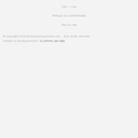
CGV – CGU
Politique de confidentialité
Plan du site
© Copyright 2026 lechasseursousmarin.com - Tous droits réservés
Création & Développement :
G comme une idée