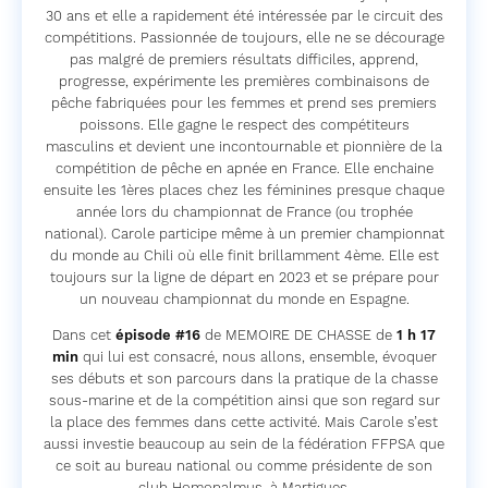
30 ans et elle a rapidement été intéressée par le circuit des
compétitions. Passionnée de toujours, elle ne se décourage
pas malgré de premiers résultats difficiles, apprend,
progresse, expérimente les premières combinaisons de
pêche fabriquées pour les femmes et prend ses premiers
poissons. Elle gagne le respect des compétiteurs
masculins et devient une incontournable et pionnière de la
compétition de pêche en apnée en France. Elle enchaine
ensuite les 1ères places chez les féminines presque chaque
année lors du championnat de France (ou trophée
national). Carole participe même à un premier championnat
du monde au Chili où elle finit brillamment 4ème. Elle est
toujours sur la ligne de départ en 2023 et se prépare pour
un nouveau championnat du monde en Espagne.
Dans cet
épisode #16
de MEMOIRE DE CHASSE de
1 h 17
min
qui lui est consacré, nous allons, ensemble, évoquer
ses débuts et son parcours dans la pratique de la chasse
sous-marine et de la compétition ainsi que son regard sur
la place des femmes dans cette activité. Mais Carole s’est
aussi investie beaucoup au sein de la fédération FFPSA que
ce soit au bureau national ou comme présidente de son
club Homopalmus, à Martigues,