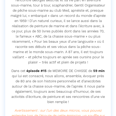
rencontre Georges Beuchat et sa vie part en aventure
sous-marine, tour à tour, scaphandrier, Gentil Organisateur
de pêche sous-marine au club Med, apnéiste et, presque
malgré lui, « embarqué » dans un record du monde d’apnée
en 1959 ! D’un naturel curieux, il se lance aussi dans la
réalisation de peinture de marine et dans l’écriture avec, à
ce jour, plus de 50 livres publiés dont dans les années 70,
le fameux « ABC, de la chasse sous-marine » ou plus
récemment, « Pour les beaux yeux d’une langouste » où il
raconte ses débuts et ses vécus dans la pêche sous-
marine et le monde sous-marin. A 87 ans, il est toujours
vaillant – et pêche toujours en apnée ses oursins pour le
plaisir – très actif et plein de projets !
Dans cet
épisode #15
de MEMOIRE DE CHASSE de
59 min
qui lui est consacré, nous allons, ensemble, évoquer près
de 80 ans de son histoire personnelle et d’anecdotes
autour de la chasse sous-marine, de l’apnée. Il nous parle
également, toujours avec beaucoup d’humour, de ses
activités d’écriture, de peinture et ses rencontres d’une vie
bien remplie !
Avertissement : sur l’un des deux micros, vous pouvez
entendre lors de l’écoute de cette émission, un souffle sur