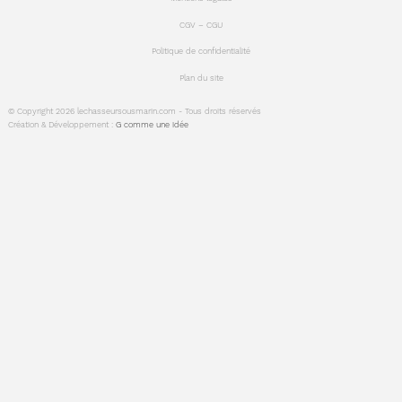
CGV – CGU
Politique de confidentialité
Plan du site
© Copyright 2026 lechasseursousmarin.com - Tous droits réservés
Création & Développement :
G comme une idée