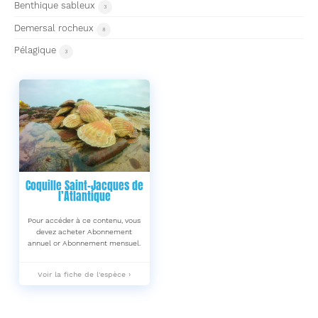
Benthique sableux
3
Demersal rocheux
8
Pélagique
3
Coquille Saint-Jacques de
l’Atlantique
Pour accéder à ce contenu, vous
devez acheter Abonnement
annuel or Abonnement mensuel.
Coquille
Voir la fiche de l'espèce ›
Saint-
Jacques
de
l’Atlantique