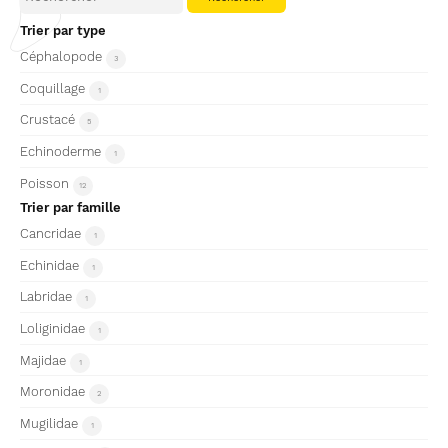
Trier par type
Céphalopode
3
Coquillage
1
Crustacé
5
Echinoderme
1
Poisson
12
Trier par famille
Cancridae
1
Echinidae
1
Labridae
1
Loliginidae
1
Majidae
1
Moronidae
2
Mugilidae
1