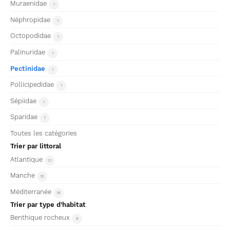
Muraenidae
1
Néphropidae
1
Octopodidae
1
Palinuridae
1
Pectinidae
1
Pollicipedidae
1
Sépiidae
1
Sparidae
7
Toutes les catégories
Trier par littoral
Atlantique
21
Manche
15
Méditerranée
16
Trier par type d'habitat
Benthique rocheux
8