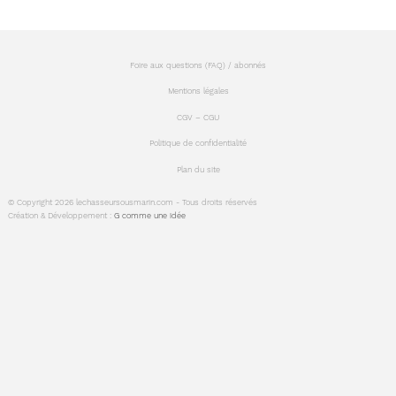
-
Foire aux questions (FAQ) / abonnés
Mentions légales
CGV – CGU
Politique de confidentialité
Plan du site
© Copyright 2026 lechasseursousmarin.com - Tous droits réservés
Création & Développement :
G comme une idée