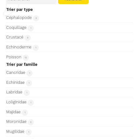
Trier par type
Céphalopode
3
Coquillage
1
Crustacé
5
Echinoderme
1
Poisson
12
Trier par famille
Cancridae
1
Echinidae
1
Labridae
1
Loliginidae
1
Majidae
1
Moronidae
2
Mugilidae
1