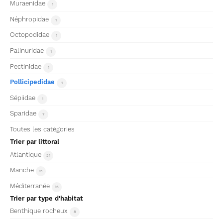
Muraenidae
1
Néphropidae
1
Octopodidae
1
Palinuridae
1
Pectinidae
1
Pollicipedidae
1
Sépiidae
1
Sparidae
7
Toutes les catégories
Trier par littoral
Atlantique
21
Manche
15
Méditerranée
16
Trier par type d'habitat
Benthique rocheux
8