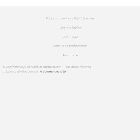
Foire aux questions (FAQ) / abonnés
Mentions légales
CGV – CGU
Politique de confidentialité
Plan du site
© Copyright 2026 lechasseursousmarin.com - Tous droits réservés
Création & Développement :
G comme une idée