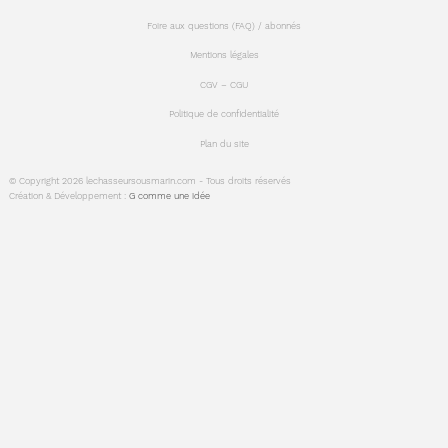
Foire aux questions (FAQ) / abonnés
Mentions légales
CGV – CGU
Politique de confidentialité
Plan du site
© Copyright 2026 lechasseursousmarin.com - Tous droits réservés
Création & Développement :
G comme une idée