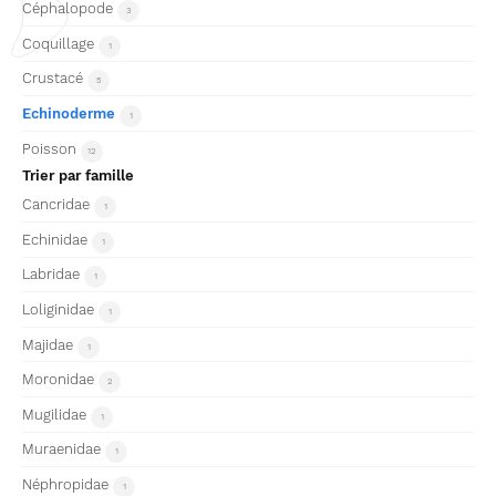
Céphalopode
3
Coquillage
1
Crustacé
5
Echinoderme
1
Poisson
12
Trier par famille
Cancridae
1
Echinidae
1
Labridae
1
Loliginidae
1
Majidae
1
Moronidae
2
Mugilidae
1
Muraenidae
1
Néphropidae
1