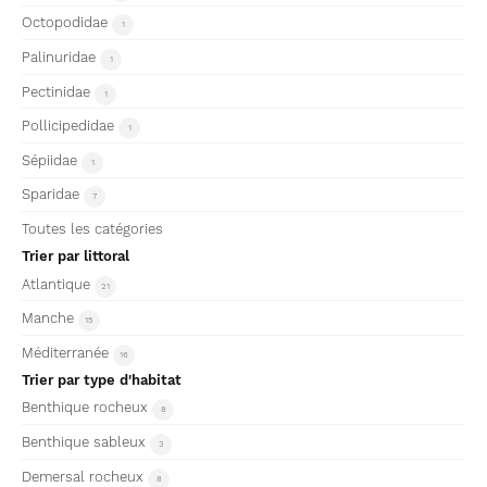
Octopodidae
1
Palinuridae
1
Pectinidae
1
Pollicipedidae
1
Sépiidae
1
Sparidae
7
Toutes les catégories
Trier par littoral
Atlantique
21
Manche
15
Méditerranée
16
Trier par type d'habitat
Benthique rocheux
8
Benthique sableux
3
Demersal rocheux
8