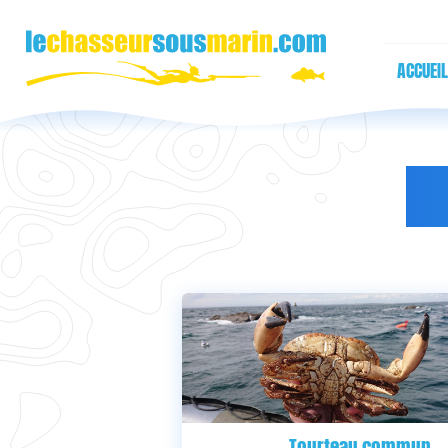
ACCUEIL
L
Tourteau commun