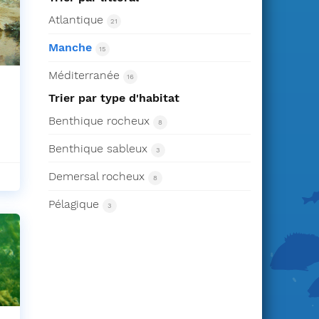
Atlantique
21
Manche
15
Méditerranée
16
Trier par type d'habitat
Benthique rocheux
8
Benthique sableux
3
Demersal rocheux
8
Pélagique
3