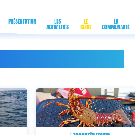
PRÉSENTATION
LES
LE
LA
ACTUALITÉS
GUIDE
COMMUNAUTÉ
OCALISATION : MANCHE
Langouste rouge