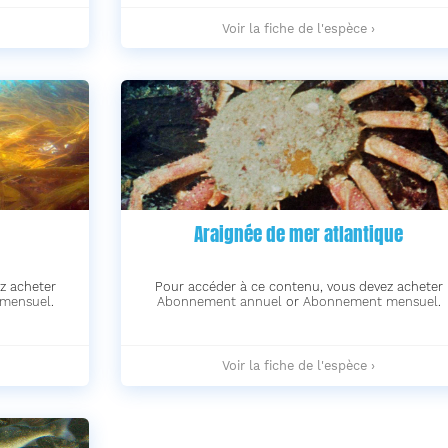
Poulpe
Voir la fiche de l'espèce ›
commun
-
Araignée de mer atlantique
z acheter
Pour accéder à ce contenu, vous devez acheter
mensuel
.
Abonnement annuel
or
Abonnement mensuel
.
Araignée
Voir la fiche de l'espèce ›
de
mer
atlantique
-