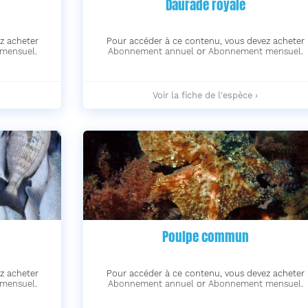
Daurade royale
z acheter
Pour accéder à ce contenu, vous devez acheter
mensuel
.
Abonnement annuel
or
Abonnement mensuel
.
Daurade
Voir la fiche de l'espèce ›
royale
-
Poulpe commun
z acheter
Pour accéder à ce contenu, vous devez acheter
mensuel
.
Abonnement annuel
or
Abonnement mensuel
.