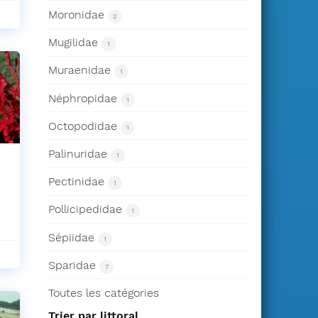
Moronidae
2
S'abonner
Mugilidae
1
Muraenidae
1
Néphropidae
1
Octopodidae
1
Palinuridae
1
Pectinidae
1
Pollicipedidae
1
Sépiidae
1
Sparidae
7
Toutes les catégories
Trier par littoral