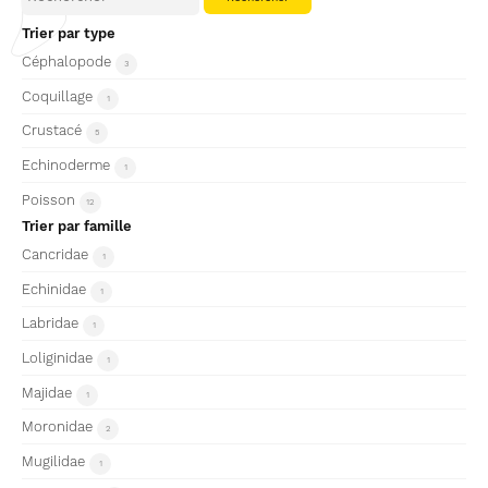
Trier par type
Céphalopode
3
Coquillage
1
Crustacé
5
Echinoderme
1
Poisson
12
Trier par famille
Cancridae
1
Echinidae
1
Labridae
1
Loliginidae
1
Majidae
1
Moronidae
2
Mugilidae
1