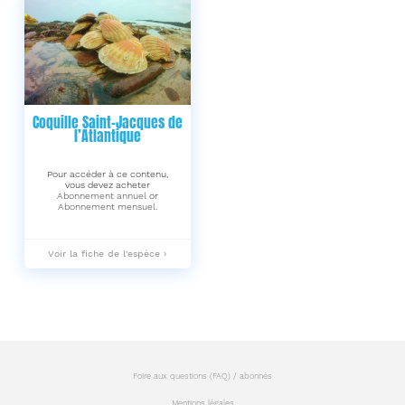
Coquille Saint-Jacques de
l’Atlantique
Pour accéder à ce contenu,
vous devez acheter
Abonnement annuel
or
Abonnement mensuel
.
Coquille
Voir la fiche de l'espèce ›
Saint-
Jacques
de
l’Atlantique
-
Foire aux questions (FAQ) / abonnés
Mentions légales