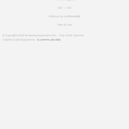
CGV – CGU
Politique de confidentialité
Plan du site
© Copyright 2026 lechasseursousmarin.com - Tous droits réservés
Création & Développement :
G comme une idée