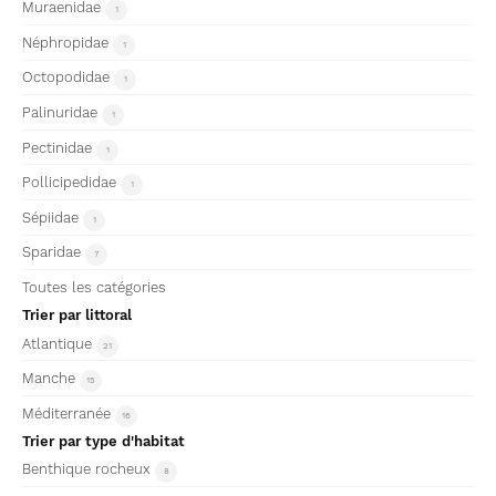
Muraenidae
1
Néphropidae
1
Octopodidae
1
Palinuridae
1
Pectinidae
1
Pollicipedidae
1
Sépiidae
1
Sparidae
7
Toutes les catégories
Trier par littoral
Atlantique
21
Manche
15
Méditerranée
16
Trier par type d'habitat
Benthique rocheux
8